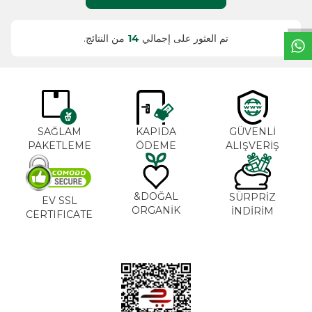
خ
ط
د
م
ا
ت
تم العثور على إجمالي
14
من النتائج.
SAĞLAM
KAPIDA
GÜVENLİ
PAKETLEME
ÖDEME
ALIŞVERİŞ
DOĞAL&
SÜRPRİZ
EV SSL
ORGANİK
İNDİRİM
CERTIFICATE