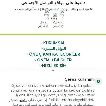
تابعونا على مواقع التواصل الاجتماعي
تابعونا على وسائل التواصل الاجتماعي للاطلاع على آخر المستجدات.
x
KURUMSAL
التوابل المميزة
ÖNE ÇIKAN KATEGORİLER
ÖNEMLİ BİLGİLER
HIZLI ERİŞİM
Çerez Kullanımı
Kişisel verileriniz, hizmetlerimizin daha iyi bir şekilde
sunulması için mevzuata uygun bir şekilde toplanıp
COPYRIGHT © 2023 arifoglu.com ALL RIGHTS RESERVED
işlenir. Konuyla ilgili detaylı bilgi almak için Gizlilik
Politikamızı inceleyebilirsiniz. إذا نقرت على
رفض
، فسيتم
استخدام ملفات تعريف الارتباط الضرورية فقط لعمل موقعنا.