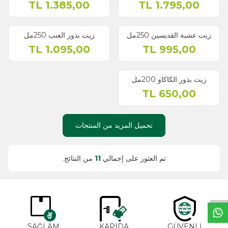
TL
1.385,00
TL
1.795,00
زيت عشبة القديسين 250مل
زيت بذور العنب 250مل
TL
1.095,00
TL
995,00
نفذ
زيت بذور الكاكاو 200مل
TL
650,00
تحميل المزيد من المنتجات
تم العثور على إجمالي
11
من النتائج.
خ
ط
د
م
ا
ت
SAĞLAM
KAPIDA
GÜVENLİ