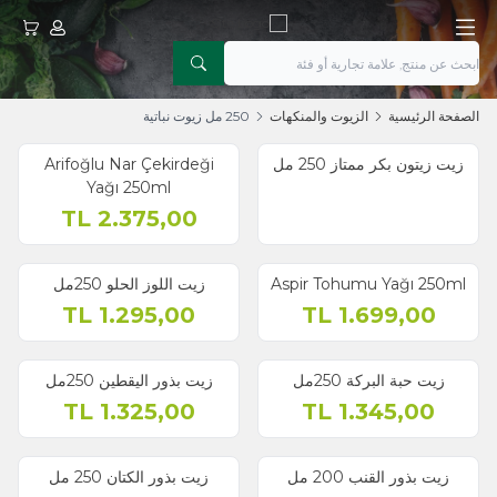
حسابي
عربتي
الصفحة الرئيسية
الزيوت والمنكهات
250 مل زيوت نباتية
زيت زيتون بكر ممتاز 250 مل
Arifoğlu Nar Çekirdeği
Yağı 250ml
TL
2.375,00
Aspir Tohumu Yağı 250ml
زيت اللوز الحلو 250مل
TL
1.295,00
TL
1.699,00
زيت حبة البركة 250مل
زيت بذور اليقطين 250مل
TL
1.325,00
TL
1.345,00
زيت بذور القنب 200 مل
زيت بذور الكتان 250 مل