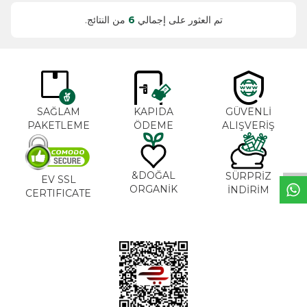
تم العثور على إجمالي
6
من النتائج.
SAĞLAM
KAPIDA
GÜVENLİ
PAKETLEME
ÖDEME
ALIŞVERİŞ
خ
ط
د
م
ا
ت
DOĞAL&
SÜRPRİZ
EV SSL
ORGANİK
İNDİRİM
CERTIFICATE