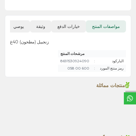
مواصفات المنتج
خيارات الدفع
وثيقة
يوصي
ا
زنجبيل (مطحون) 40غ
مرشحات المنتج
الباركود
:
8691530924090
رمز منتج المورد
:
600 00 058
منتجات مماثلة
خ
ط
د
م
ا
ت
فلفل أحمر حار (مطحون) 60غ
إكليل الجبل 35 غ
TL
70,00
TL
80,00