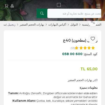
حسابي
عربتي
يشارك
الصفحة الرئيسية
التوابل
أكياس البهارات
بهارات الحجم الصغير
زنجبيل (مطحون)
زنجبيل (مطحون) 40غ
أضف إلى المفضلة
(53)
كود المنتج:
600 00 058
TL
65,00
اضف الى السلة
اكثر
بهارات الحجم الصغير
معلومات مميزة
Tanım:
Arifoğlu Zencefil, Zingiber officinale köklerinden elde edilen
doğal ve aromatik bir baharattır.
Kullanım Alanı:
Çorba, kek, kurabiye, sebze yemekleri ve bitki
çaylarında kullanılır.