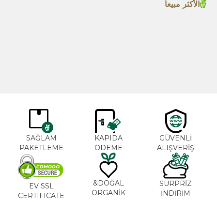
الأكثر مبيعاً
بهار الكاجون 1000غ
زيت إكليل الجبل 20مل
جديد
TL
365,00
TL
600,00
SAĞLAM
KAPIDA
GÜVENLİ
PAKETLEME
ÖDEME
ALIŞVERİŞ
DOĞAL&
SÜRPRİZ
EV SSL
ORGANİK
İNDİRİM
CERTIFICATE