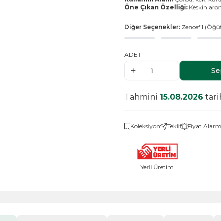
Öne Çıkan Özelliği:
Keskin aroma
Diğer Seçenekler:
Zencefil (Öğ
ADET
Se
Tahmini
15.08.2026
tari
Koleksiyon
Teklif
Fiyat Alarm
Yerli Üretim