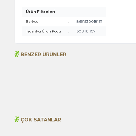
Ürün Filtreleri
Barkod
:
8691530018157
Tedarikçi Ürün Kodu
:
600 18 107
BENZER ÜRÜNLER
Acı Biber (Kırmızı Öğütülmüş) 1000g
495,00
TL
ÇOK SATANLAR
Yeni
Cajun Seasoning 1000g