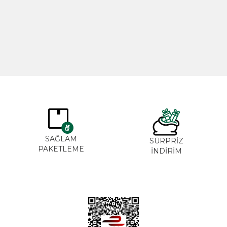
365,00
TL
265,00
SAĞLAM
SÜRPRİZ
PAKETLEME
İNDİRİM