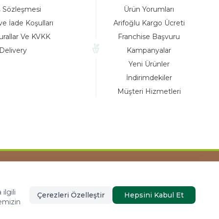
ş Sözleşmesi
Ürün Yorumları
ve İade Koşulları
Arifoğlu Kargo Ücreti
urallar Ve KVKK
Franchise Başvuru
Delivery
Kampanyalar
Yeni Ürünler
İndirimdekiler
Müşteri Hizmetleri
Tasarım ve Reklam Danışmanlığı AJANSTEK
lgili
Çerezleri Özelleştir
Hepsini Kabul Et
emizin