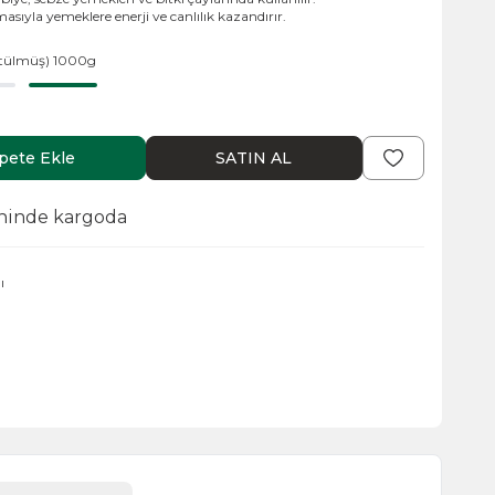
sıyla yemeklere enerji ve canlılık kazandırır.
ütülmüş) 1000g
pete Ekle
SATIN AL
hinde kargoda
ı