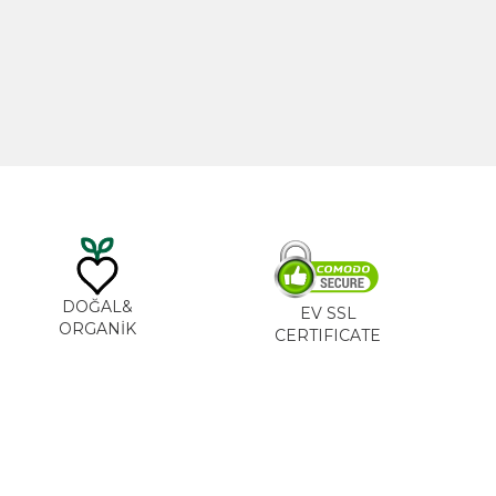
TL
535,00
TL
DOĞAL&
EV SSL
ORGANİK
CERTIFICATE