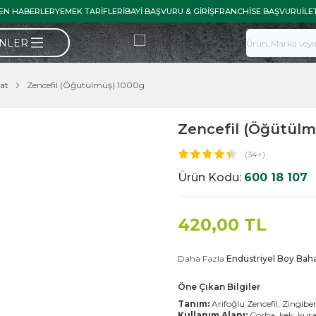
EN HABERLER
YEMEK TARIFLERI
BAYI BAŞVURU & GIRIŞ
FRANCHISE BAŞVURU
İLE
ÜNLER
at
Zencefil (Öğütülmüş) 1000g
Zencefil (Öğütülm
(34+)
Ürün Kodu:
600 18 107
420,00
TL
Daha Fazla
Endüstriyel Boy Baha
Öne Çıkan Bilgiler
Tanım:
Arifoğlu Zencefil, Zingiber
Kullanım Alanı:
Çorba, kek, kurab