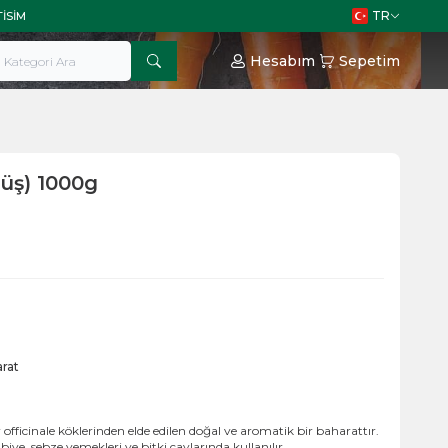
TR
TISIM
Hesabım
Sepetim
üş) 1000g
rat
 officinale köklerinden elde edilen doğal ve aromatik bir baharattır.
iye, sebze yemekleri ve bitki çaylarında kullanılır.