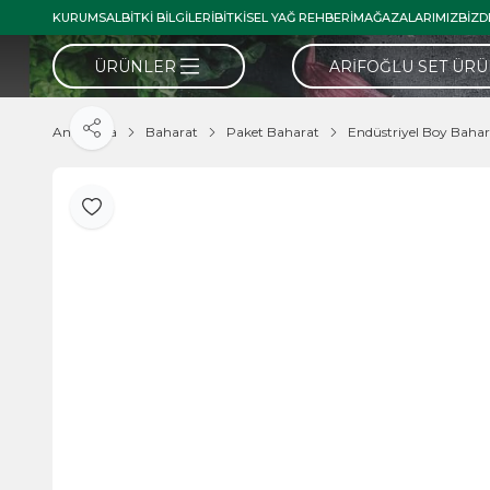
KURUMSAL
BITKI BILGILERI
BITKISEL YAĞ REHBERI
MAĞAZALARIMIZ
BIZD
ÜRÜNLER
ARIFOĞLU SET ÜR
Ana Sayfa
Baharat
Paket Baharat
Endüstriyel Boy Bahar
Paylaş
Favoriye Ekle