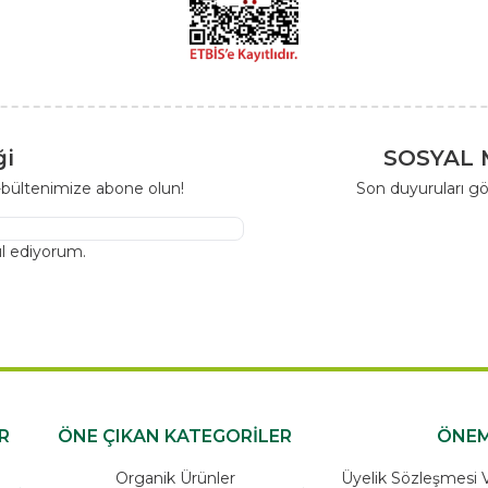
ği
SOSYAL 
-bültenimize abone olun!
Son duyuruları gö
l ediyorum.
R
ÖNE ÇIKAN KATEGORİLER
ÖNEM
Organik Ürünler
Üyelik Sözleşmesi Ve