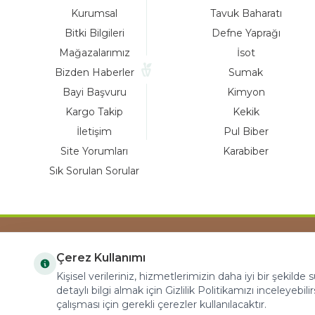
Kurumsal
Tavuk Baharatı
Bitki Bilgileri
Defne Yaprağı
Mağazalarımız
İsot
Bizden Haberler
Sumak
Bayi Başvuru
Kimyon
Kargo Takip
Kekik
İletişim
Pul Biber
Site Yorumları
Karabiber
Sık Sorulan Sorular
Çerez Kullanımı
COPYRIGHT © 2023 arifoglu.com ALL RIGHTS
Kişisel verileriniz, hizmetlerimizin daha iyi bir şekilde
RESERVED
detaylı bilgi almak için Gizlilik Politikamızı inceleyebilir
çalışması için gerekli çerezler kullanılacaktır.