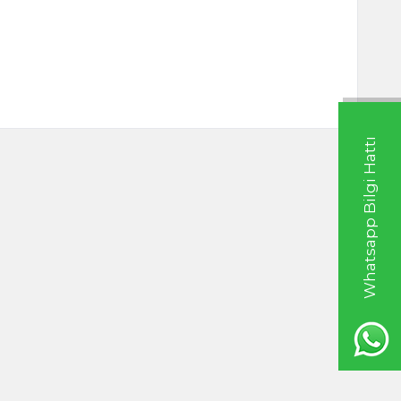
Whatsapp Bilgi Hattı
l Biber 1000g
Aspir 250g
0
TL
999,00
TL
20ml
Hint Yağı 100ml