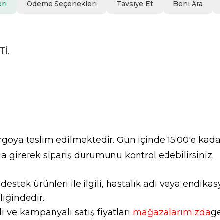
ri
Ödeme Seçenekleri
Tavsiye Et
Beni Ara
İ.
goya teslim edilmektedir. Gün içinde 15:00'e kadar
a girerek sipariş durumunu kontrol edebilirsiniz.
l destek ürünleri ile ilgili, hastalık adı veya endi
liğindedir.
 ve kampanyalı satış fiyatları
mağazalarımızda
ge