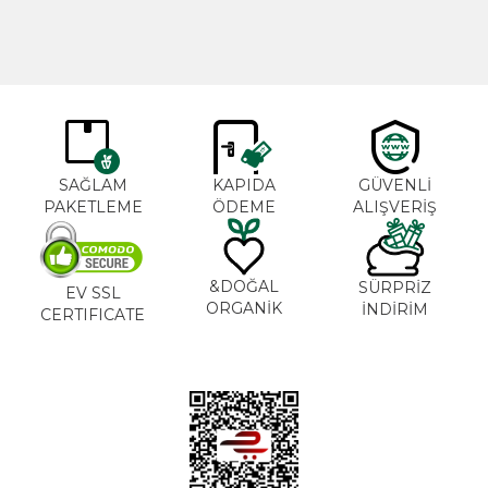
SAĞLAM
KAPIDA
GÜVENLİ
PAKETLEME
ÖDEME
ALIŞVERİŞ
DOĞAL&
SÜRPRİZ
EV SSL
ORGANİK
İNDİRİM
CERTIFICATE