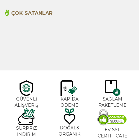
ÇOK SATANLAR
Cajun Seasoning 1000g
Biberiye Yağı 20ml
Yeni
600,00
TL
365,00
TL
GÜVENLİ
KAPIDA
SAĞLAM
ALIŞVERİŞ
ÖDEME
PAKETLEME
DOĞAL&
SÜRPRİZ
EV SSL
ORGANİK
İNDİRİM
CERTIFICATE