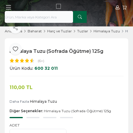
Hesabım
Sepe
Paylaş
Ana Sayfa
Baharat
Harç ve Tuzlar
Tuzlar
Himalaya Tuzu
Hima
Himalaya Tuzu (Sofrada Öğütme) 125g
Favoriye Ekle
(6+)
Ürün Kodu:
600 32 011
110,00
TL
Sepete Ekle
Daha Fazla
Himalaya Tuzu
Diğer Seçenekler:
Himalaya Tuzu (Sofrada Öğütme) 125g
ADET