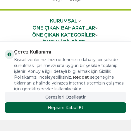
KURUMSAL
ÖNE ÇIKAN BAHARATLAR
ÖNE ÇIKAN KATEGORİLER
ÖNEMLİ BİLGİLER
HIZLI ERİŞİM
Çerez Kullanımı
Kişisel verileriniz, hizmetlerimizin daha iyi bir şekilde
sunulması için mevzuata uygun bir şekilde toplanıp
işlenir. Konuyla ilgili detaylı bilgi almak için Gizlilik
Politikamızı inceleyebilirsiniz.
Reddet
seçeneğine
tıklamanız halinde yalnızca internet sitemizin çalışması
COPYRIGHT © 2023 arifoglu.com ALL RIGHTS RESERVED
için gerekli çerezler kullanılacaktır.
Çerezleri Özelleştir
Tasarım ve Reklam Danışmanlığı AJANSTEK
Hepsini Kabul Et