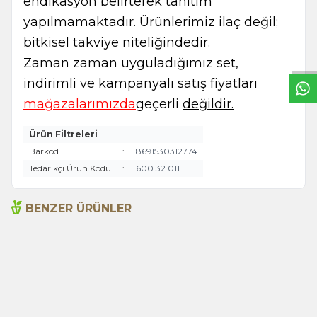
endikasyon belirterek tanıtım
W
h
t
s
a
p
p
B
i
l
g
H
a
t
yapılmamaktadır. Ürünlerimiz ilaç değil;
bitkisel takviye niteliğindedir.
Zaman zaman uyguladığımız set,
indirimli ve kampanyalı satış fiyatları
mağazalarımızda
geçerli
değildir.
Ürün Filtreleri
Barkod
:
8691530312774
Tedarikçi Ürün Kodu
:
600 32 011
BENZER ÜRÜNLER
Himalaya Tuzu 1Kg
Himalaya Tuzu Beyaz
500g
200,00
TL
180,00
TL