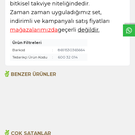
W
h
t
s
a
p
p
B
i
l
g
H
a
t
bitkisel takviye niteliğindedir.
Zaman zaman uyguladığımız set,
indirimli ve kampanyalı satış fiyatları
mağazalarımızda
geçerli
değildir.
Ürün Filtreleri
Barkod
:
8691530365664
Tedarikçi Ürün Kodu
:
600 32 014
BENZER ÜRÜNLER
Beyaz Karabiber
Himalaya Tuzu (Sofrada
(Değirmen) 50g
Öğütme) 125g
249,00
TL
110,00
TL
ÇOK SATANLAR