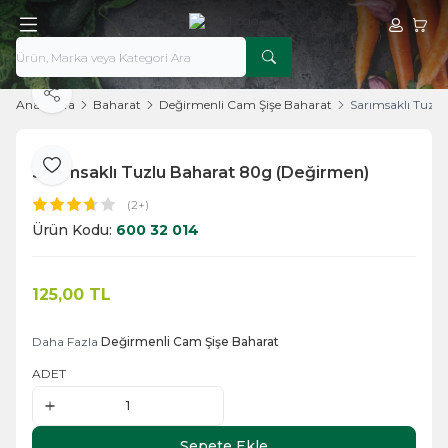
Hesabım
Sepe
Paylaş
Ana Sayfa
Baharat
Değirmenli Cam Şişe Baharat
Sarımsaklı Tuzl
Sarımsaklı Tuzlu Baharat 80g (Değirmen)
Favoriye Ekle
(2+)
Ürün Kodu:
600 32 014
125,00
TL
Sepete Ekle
Daha Fazla
Değirmenli Cam Şişe Baharat
ADET
Sepete Ekle