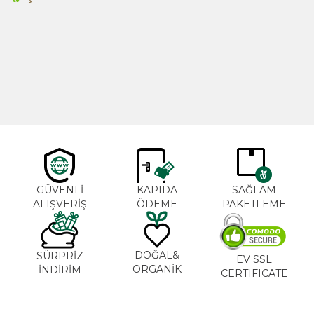
Cajun Seasoning 1000g
Biberiye Yağı 20ml
Yeni
600,00
TL
365,00
TL
GÜVENLİ
KAPIDA
SAĞLAM
ALIŞVERİŞ
ÖDEME
PAKETLEME
DOĞAL&
SÜRPRİZ
EV SSL
ORGANİK
İNDİRİM
CERTIFICATE