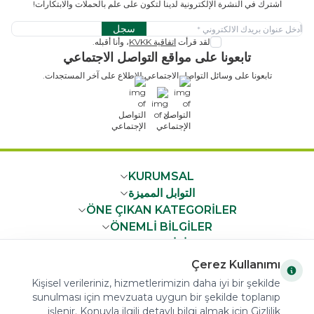
اشترك في النشرة الإلكترونية لدينا لتكون على علم بالحملات والابتكارات!
سجل
لقد قرأت
اتفاقية KVKK
، وأنا أقبله.
تابعونا على مواقع التواصل الاجتماعي
تابعونا على وسائل التواصل الاجتماعي للاطلاع على آخر المستجدات.
x
KURUMSAL
التوابل المميزة
ÖNE ÇIKAN KATEGORİLER
ÖNEMLİ BİLGİLER
HIZLI ERİŞİM
Çerez Kullanımı
Kişisel verileriniz, hizmetlerimizin daha iyi bir şekilde
sunulması için mevzuata uygun bir şekilde toplanıp
işlenir. Konuyla ilgili detaylı bilgi almak için Gizlilik