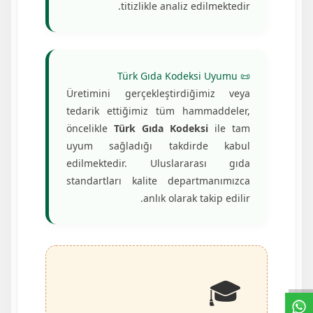
titizlikle analiz edilmektedir.
📜 Türk Gıda Kodeksi Uyumu
Üretimini gerçekleştirdiğimiz veya
tedarik ettiğimiz tüm hammaddeler,
öncelikle
Türk Gıda Kodeksi
ile tam
uyum sağladığı takdirde kabul
edilmektedir. Uluslararası gıda
standartları kalite departmanımızca
anlık olarak takip edilir.
🎓
خ
ط
د
م
ا
ت