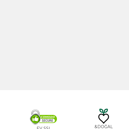
% 10
زيت الخروع 100مل
تخفيض
TL
535,00
DO
EV SSL