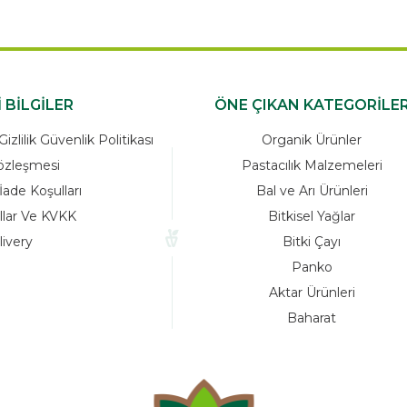
ÖNEMLİ BİLGİLER
ÖNE ÇIKAN K
zleşmesi Ve Gizlilik Güvenlik Politikası
Organik Ü
Satış Sözleşmesi
Pastacılık M
Garanti ve İade Koşulları
Bal ve Arı 
Yasal Kurallar Ve KVKK
Bitkisel 
Delivery
Bitki Ç
Pank
Aktar Ürü
Bahar