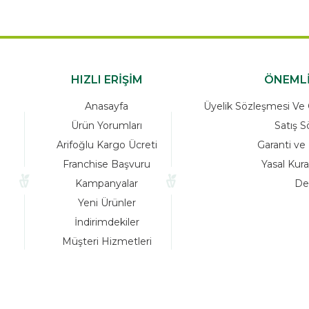
HIZLI ERİŞİM
Anasayfa
Üyelik Sö
Ürün Yorumları
Arifoğlu Kargo Ücreti
Franchise Başvuru
Kampanyalar
Yeni Ürünler
İndirimdekiler
Müşteri Hizmetleri