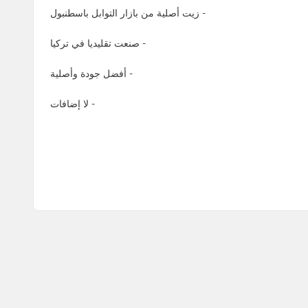
- زيت أصلية من بازار التوابل باسطنبول
- صنعت تقليديا في تركيا
- أفضل جودة وأصلية
- لا إضافات
زيت حبة البركة 250مل
TL
1.345,00