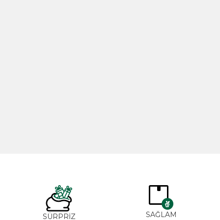
ل 20مل
زيت الورد 20مل
TL
265,00
TL
3
SAĞLA
ĞAL&
SÜRPRİZ