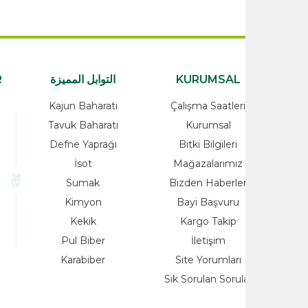
KURUMSAL
التوابل المميزة
ATEGORİLER
rünler
Kajun Baharatı
Çalışma Saatleri
alzemeleri
Tavuk Baharatı
Kurumsal
Ürünleri
Defne Yaprağı
Bitki Bilgileri
Yağlar
İsot
Mağazalarımız
ayı
Sumak
Bizden Haberle
o
Kimyon
Bayi Başvuru
nleri
Kekik
Kargo Takip
at
Pul Biber
İletişim
Karabiber
Site Yorumları
Sık Sorulan Sorul