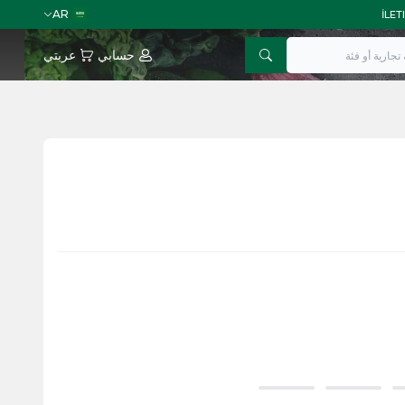
AR
حسابي
عربتي