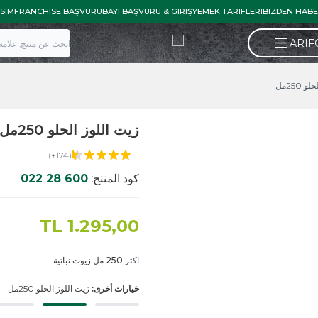
İLETISIM
FRANCHISE BAŞVURU
BAYI BAŞVURU & GIRIŞ
YEMEK TARIFLE
زيت اللوز الحلو 250مل
(174+)
كود المنتج:
600 28 022
TL
1.295,00
اكثر
250 مل زيوت نباتية
خيارات أخرى:
زيت اللوز الحلو 250مل