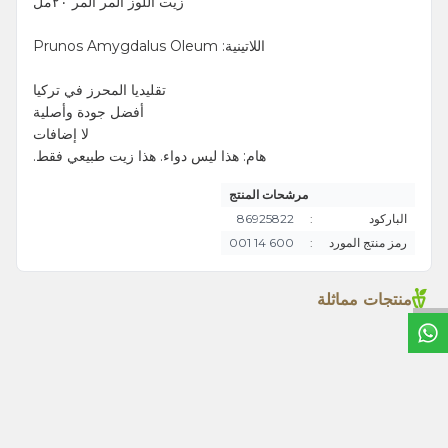
زيت اللوز المر المر ٢٠مل
اللاتينية: Prunos Amygdalus Oleum
تقليديا المحرز في تركيا
أفضل جودة وأصلية
لا إضافات
هام: هذا ليس دواء. هذا زيت طبيعي فقط.
مرشحات المنتج
الباركود
:
86925822
رمز منتج المورد
:
600 14 001
خ
ط
د
م
ا
ت
منتجات مماثلة
زيت الميرمية 20مل
زيت العرعر20مل
TL
330,00
TL
390,00