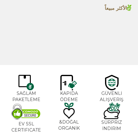
الأكثر مبيعاً
بهار الكاجون 1000غ
زيت إكليل الجبل 20مل
جديد
TL
365,00
TL
600,00
SAĞLAM
KAPIDA
GÜVENLİ
PAKETLEME
ÖDEME
ALIŞVERİŞ
DOĞAL&
SÜRPRİZ
EV SSL
ORGANİK
İNDİRİM
CERTIFICATE