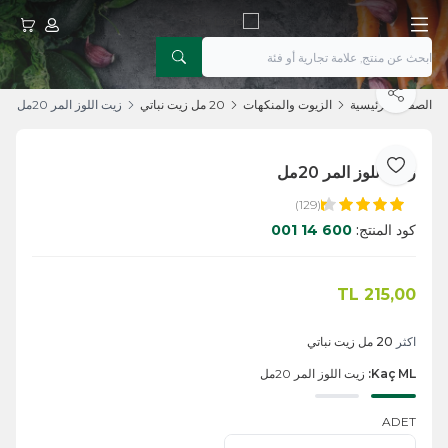
حسابي
عربتي
يشارك
الصفحة الرئيسية
الزيوت والمنكهات
20 مل زيت نباتي
زيت اللوز المر 20مل
زيت اللوز المر 20مل
أضف إلى المفضلة
(129)
كود المنتج:
600 14 001
TL
215,00
اضف الى السلة
اكثر
20 مل زيت نباتي
Kaç ML:
زيت اللوز المر 20مل
ADET