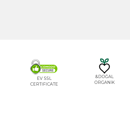
TL
535,00
DO
EV SSL
ORG
CERTIFICATE