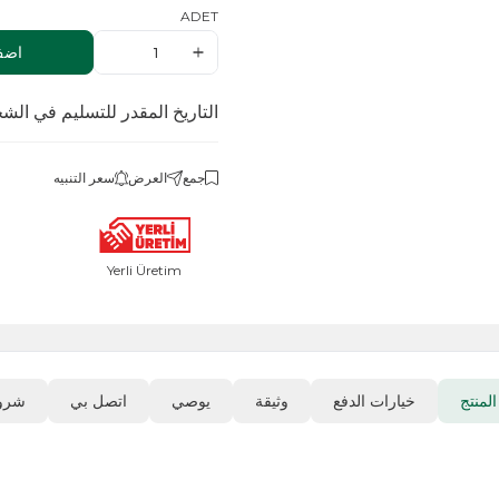
ADET
اضف الى السلة
التاريخ المقدر للتسليم في الشحن
.08.2026
جمع
العرض
سعر التنبيه
Yerli Üretim
رات الدفع
وثيقة
يوصي
اتصل بي
شروط العودة