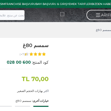
İLETISIM
FRANCHISE BAŞVURU
BAYI BAŞVURU & GIRIŞ
YEMEK TARIFLE
سمسم 80غ
(7+)
كود المنتج:
600 00 028
TL
70,00
اكثر
بهارات الحجم الصغير
خيارات أخرى:
سمسم 80غ