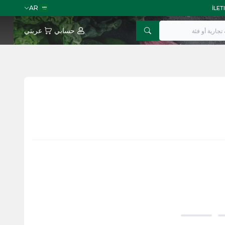
AR
حسابي
عربتي