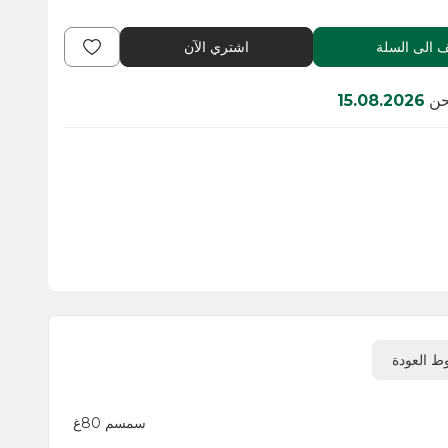
اشتري الآن
15
سمسم 80غ