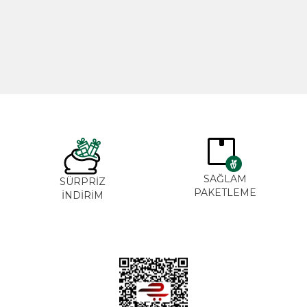
TL
265,00
TL
3
SAĞLA
ĞAL&
SÜRPRİZ
PAKETLE
ANİK
İNDİRİM