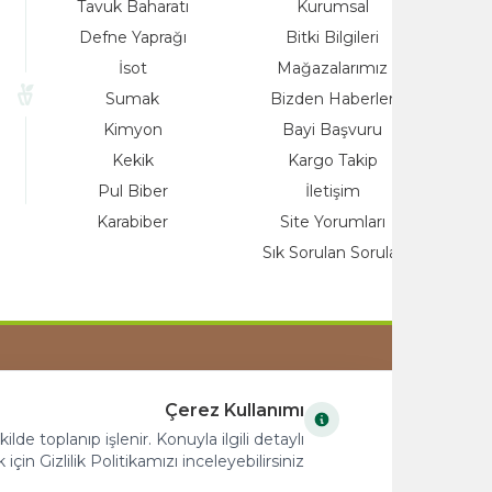
alzemeleri
Tavuk Baharatı
Kurumsal
Ürünleri
Defne Yaprağı
Bitki Bilgileri
Yağlar
İsot
Mağazalarımız
ayı
Sumak
Bizden Haberle
o
Kimyon
Bayi Başvuru
nleri
Kekik
Kargo Takip
at
Pul Biber
İletişim
Karabiber
Site Yorumları
Sık Sorulan Sorul
COPYRIGHT © 2023 arifoglu.com ALL RI
Çerez Kullanımı
RESERVED
uygun bir şekilde toplanıp işlenir. Konuyla ilgili detaylı
bilgi almak için Gizlilik Politikamızı inceleyebilirsiniz. إذا نقرت على