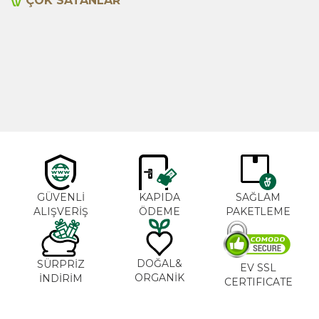
ÇOK SATANLAR
Cajun Seasoning 1000g
Biberiye Yağı 20ml
Yeni
600,00
TL
365,00
TL
GÜVENLİ
KAPIDA
SAĞLAM
ALIŞVERİŞ
ÖDEME
PAKETLEME
DOĞAL&
SÜRPRİZ
EV SSL
ORGANİK
İNDİRİM
CERTIFICATE