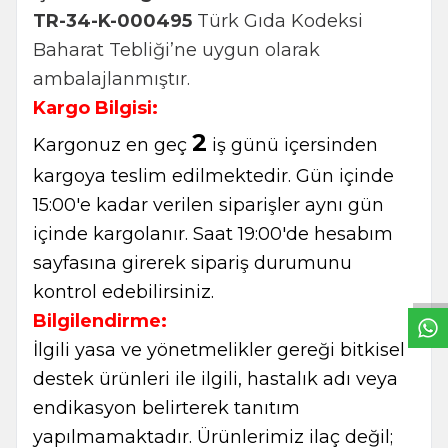
TR-34-K-000495
Türk Gıda Kodeksi
Baharat Tebliği’ne uygun olarak
ambalajlanmıştır.
Kargo Bilgisi:
2
Kargonuz en geç
iş günü içersinden
kargoya teslim edilmektedir. Gün içinde
15:00'e kadar verilen siparişler aynı gün
W
h
t
s
a
p
p
B
i
l
g
H
a
t
içinde kargolanır. Saat 19:00'de hesabım
sayfasına girerek sipariş durumunu
kontrol edebilirsiniz.
Bilgilendirme:
İlgili yasa ve yönetmelikler gereği bitkisel
destek ürünleri ile ilgili, hastalık adı veya
endikasyon belirterek tanıtım
yapılmamaktadır. Ürünlerimiz ilaç değil;