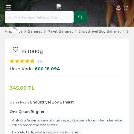
Hesabım
Sepe
Paylaş
Ana Sayfa
Baharat
Paket Baharat
Endüstriyel Boy Baharat
Sus
Susam 1000g
Favoriye Ekle
(16)
Ürün Kodu:
600 18 094
345,00
TL
Sepete Ekle
Daha Fazla
Endüstriyel Boy Baharat
Öne Çıkan Bilgiler
Arifoğlu Susam, kavrulmuş veya çiğ susam tohumlarından elde
edilen aromatik baharattır.
Ekmek, tatlı, salata ve soslarda kullanılır.