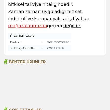
bitkisel takviye niteliğindedir.
Zaman zaman uyguladığımız set,
indirimli ve kampanyalı satış fiyatları
mağazalarımızda
geçerli
değildir.
Ürün Filtreleri
Barkod
:
8691530016290
Tedarikçi Ürün Kodu
:
600 18 094
BENZER ÜRÜNLER
Acı Biber (Kırmızı
Anason 1000g
Öğütülmüş) 1000g
495,00
TL
620,00
TL