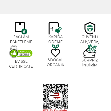
SAĞLAM
KAPIDA
GÜVENLİ
PAKETLEME
ÖDEME
ALIŞVERİŞ
DOĞAL&
SÜRPRİZ
EV SSL
ORGANİK
İNDİRİM
CERTIFICATE