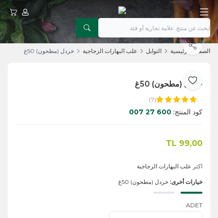
حسابي
عربتي
يشارك
الصفحة الرئيسية
التوابل
علب البهارات الزجاجية
خردل (مطحون) 50غ
خردل (مطحون) 50غ
أضف إلى المفضلة
(7)
كود المنتج:
600 27 007
TL
99,00
اضف الى السلة
اكثر
علب البهارات الزجاجية
خيارات أخرى:
خردل (مطحون) 50غ
ADET