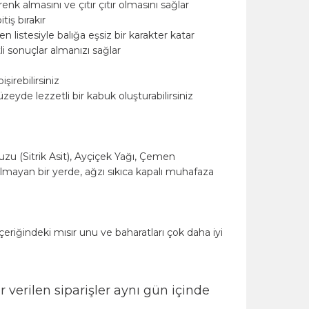
ın sarısı bir renk almasını ve çıtır çıtır olmasını sağlar.
erah bir bitiş bırakır.
eniş bileşen listesiyle balığa eşsiz bir karakter katar.
zlıca lezzetli sonuçlar almanızı sağlar.
gın yağda pişirebilirsiniz.
yabilir; dış yüzeyde lezzetli bir kabuk oluşturabilirsiniz.
z.
ber, Limon Tuzu (Sitrik Asit), Ayçiçek Yağı, Çemen.
güneş ışığı almayan bir yerde, ağzı sıkıca kapalı muhafaza
ış balıklar, içeriğindeki mısır unu ve baharatları çok daha iyi
00'e kadar verilen siparişler aynı gün içinde