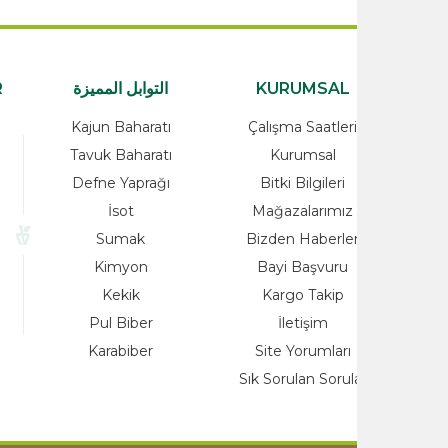
KURUMSAL
التوابل المميزة
ATEGORİLER
rünler
Kajun Baharatı
Çalışma Saatleri
alzemeleri
Tavuk Baharatı
Kurumsal
Ürünleri
Defne Yaprağı
Bitki Bilgileri
Yağlar
İsot
Mağazalarımız
ayı
Sumak
Bizden Haberle
o
Kimyon
Bayi Başvuru
nleri
Kekik
Kargo Takip
at
Pul Biber
İletişim
Karabiber
Site Yorumları
Sık Sorulan Sorul