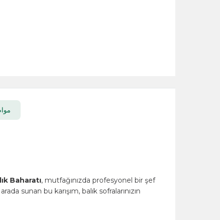
مواصفات المنتج
n
Arifoğlu Balık Baharatı
, mutfağınızda profesyonel bir şef
 aromayı bir arada sunan bu karışım, balık sofralarınızın