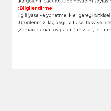
kargolanır. Saat 19:00'de hesab
Bilgilendirme:
İlgili yasa ve yönetmelikler gere
Ürünlerimiz ilaç değil; bitkisel t
Zaman zaman uyguladığımız set,
فلفل أبيض حار (مطحون) 55غ
TL
180,00