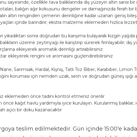
liteli mısır unu sayesinde, özellikle tava balıklarında dış yüzeyin alt
ve nane notaları, balığın ağır kokusunu dengeler ve damağınızda f
nişe, zerdeçalın altın renginden çemenin derinliğine kadar uzanan g
m temel ihtiyaçları içinde barındırır; ekstra malzeme eklemeden hı
t gibi balıkları yıkadıktan sonra doğrudan bu karışıma bulayarak kız
ibi büyük balıkların üzerine zeytinyağı ile karıştırıp sürerek fırınla
mar tava harçlarına ekleyerek aromatik derinliği artırabilirsiniz.
esine bir miktar ekleyerek rengini ve aromasını güçlendirebilirsini
, Zerdeçal, Nane, Sarımsak, Hardal, Kişniş, Tatlı Toz Biber, Karabi
 ununun tazeliğini koruması için nemden uzak, serin ve doğrudan 
maktadır.
flerinize ek tuz eklemeden önce tadını kontrol etmeniz önerilir.
tla bulamadan önce kağıt havlu yardımıyla iyice kurulayın. Kurulanm
 çıtır ve iştah açıcı bir doku kazanacaktır.
sinden kargoya teslim edilmektedir. Gün içinde 15: