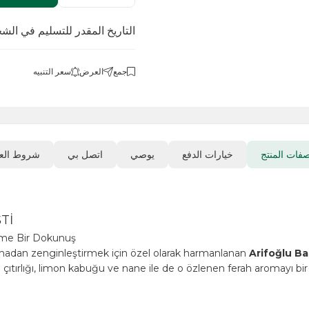
التاريخ المقدر للتسليم في الشحن
.08.2026
جمع
العرض
سعر التنبيه
خيارات الدفع
يوصي
اتصل بي
شروط العودة
. LTD. ŞTİ.
en Lezzete Gurme Bir Dokunuş
zzetini bastırmadan zenginleştirmek için özel olarak harmanlana
le mükemmel çıtırlığı, limon kabuğu ve nane ile de o özlenen ferah
lisiniz?