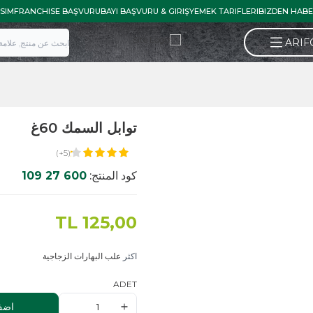
İLETISIM
FRANCHISE BAŞVURU
BAYI BAŞVURU & GIRIŞ
YEMEK TARIFLE
توابل السمك 60غ
(5+)
كود المنتج:
600 27 109
TL
125,00
اكثر
علب البهارات الزجاجية
ADET
اضف الى السلة