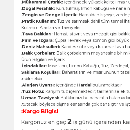
Mükemmel Çıtırlık:
İçeriğindeki yüksek ka
Doğal Ferahlık:
Kurutulmuş limon kabuğu 
Zengin ve Dengeli İçerik:
Hardaldan kiş
Pratik Kullanım:
Tuz ve sarımsak dahil tü
Kullanım Alanları ve Tavsiyeler
Tava Balıkları:
Hamsi, istavrit veya mezgi
Fırın ve Izgara:
Çupra, levrek veya somon g
Deniz Mahsulleri:
Karides sote veya kala
Balık Çorbaları:
Balık çorbalarının meyan
Ürün Bilgileri ve İçerik
İçindekiler:
Mısır Unu, Limon Kabuğu, Tuz
Saklama Koşulları:
Baharatların ve mısır
edilmelidir.
Alerjen Uyarısı:
İçeriğinde
Hardal
bulun
Tuz Notu:
Karışım tuz içermektedir; tari
Uzman Tavsiyesi:
Balıklarınızı bu bahara
tutacak, böylece pişme esnasında çok daha
Kargo Bilgisi:
2
Kargonuz en geç
iş günü içer