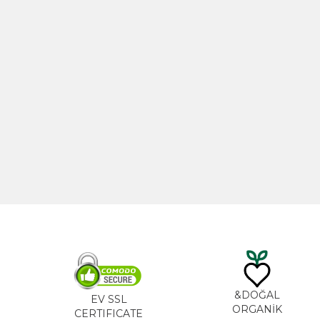
% 10
زيت الخروع 100مل
تخفيض
TL
535,00
DO
EV SSL
ORG
CERTIFICATE