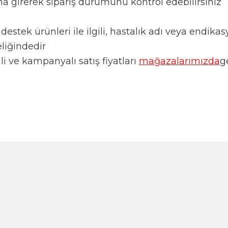
ım sayfasına girerek sipariş durumunu kontrol edebi
ği bitkisel destek ürünleri ile ilgili, hastalık adı
akviye niteliğindedir.
 indirimli ve kampanyalı satış fiyatları
mağazal
5غ
بهارات الكفتة 65 غ
TL
145,00
TL
1