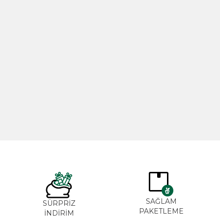
ل 20مل
زيت الورد 20مل
TL
265,00
TL
3
SAĞLA
ĞAL&
SÜRPRİZ
PAKETLE
ANİK
İNDİRİM