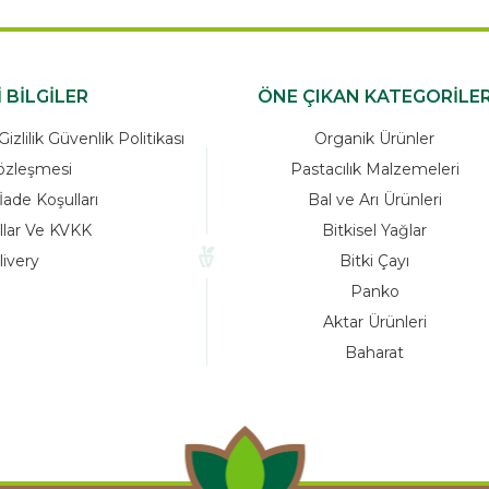
ÖNEMLİ BİLGİLER
ÖNE ÇIKAN K
zleşmesi Ve Gizlilik Güvenlik Politikası
Organik Ü
Satış Sözleşmesi
Pastacılık M
Garanti ve İade Koşulları
Bal ve Arı 
Yasal Kurallar Ve KVKK
Bitkisel 
Delivery
Bitki Ç
Pank
Aktar Ürü
Bahar