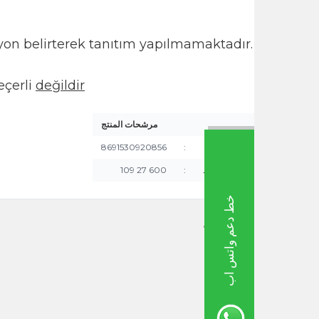
lirsiniz.
 veya endikasyon belirterek tanıtım yapılmamaktadır.
arımızda
geçerli
değildir.
مرشحات المنتج
باركود
:
8691530920856
ز منتج المورد
:
600 27 109
خط دعم واتس اب
ات مماثلة
فلفل أحمر حار مطحون 55غ
يانسون 0
20,00
TL
115,00