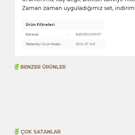
Zaman zaman uyguladığımız set, indirimli
Ürün Filtreleri
Barkod
:
8691530311937
Tedarikçi Ürün Kodu
:
600 27 143
BENZER ÜRÜNLER
Acı Biber (Kırmızı Öğütülmüş) 55g (Cam)
115,00
TL
ÇOK SATANLAR