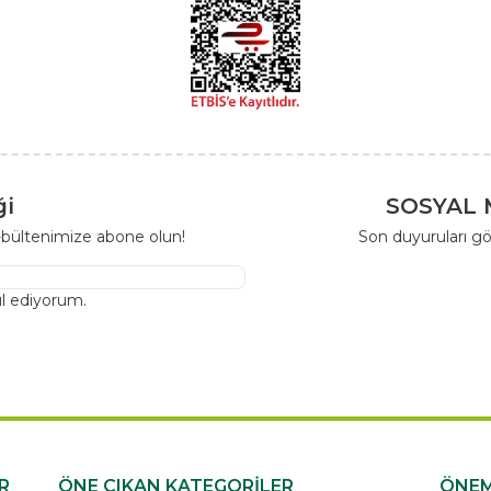
ği
SOSYAL 
-bültenimize abone olun!
Son duyuruları gö
l ediyorum.
R
ÖNE ÇIKAN KATEGORİLER
ÖNEM