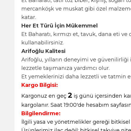
Et Baharatı, tatlı toz biber, kişniş, soğan 
mercanköşk ve muskat gibi özel malzemeler 
katar.
Her Et Türü İçin Mükemmel
Et Baharatı, kırmızı et, tavuk, dana eti ve
kullanabilirsiniz.
Arifoğlu Kalitesi
Arifoğlu, yılların deneyimi ve güvenilirliği
lezzetle taşımanıza yardımcı olur.
Et yemeklerinizi daha lezzetli ve tatmin e
Kargo Bilgisi:
2
Kargonuz en geç
iş günü içersinden kar
kargolanır. Saat 19:00'de hesabım sayfasın
Bilgilendirme:
İlgili yasa ve yönetmelikler gereği bitkise
Ürünlerimiz ilaç değil; bitkisel takviye nite