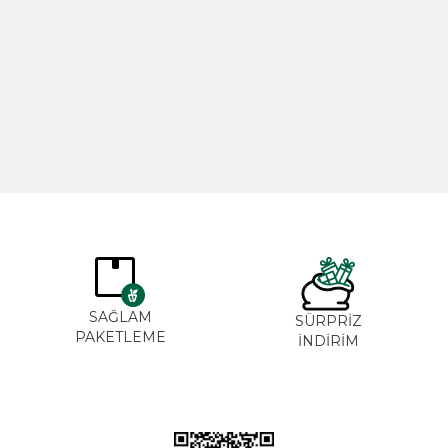
Biberiye Yağı 20ml
Gül Yağı 
365,00
TL
265,00
SAĞLAM
SÜRPRİZ
PAKETLEME
İNDİRİM