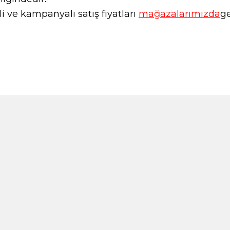
 ve kampanyalı satış fiyatları
mağazalarımızda
ge
Anason 50g (Cam)
Anne Köftesi Baha
120,00
TL
145,00