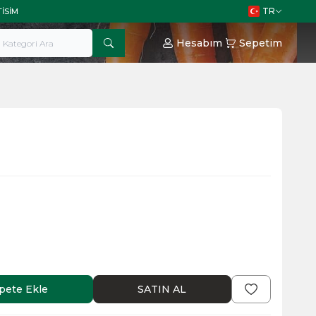
TR
TISIM
Hesabım
Sepetim
pete Ekle
SATIN AL