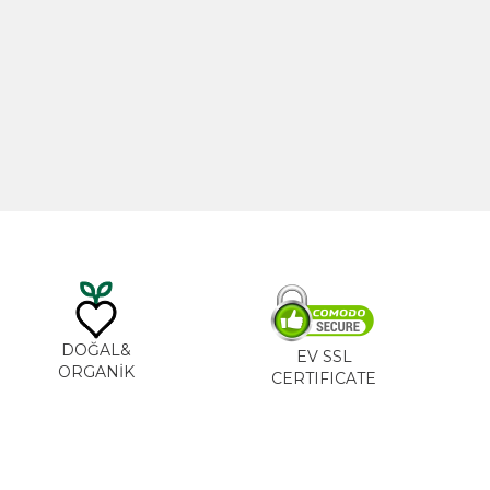
20ml
Hint Yağı 100ml
TL
535,00
TL
DOĞAL&
EV SSL
ORGANİK
CERTIFICATE