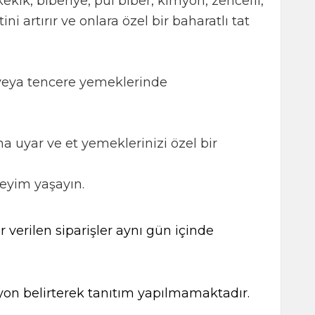
kekik, biberiye, pul biber, kimyon, zencefil,
 artırır ve onlara özel bir baharatlı tat
ın veya tencere yemeklerinde
ına uyar ve et yemeklerinizi özel bir
neyim yaşayın.
 verilen siparişler aynı gün içinde
kasyon belirterek tanıtım yapılmamaktadır.