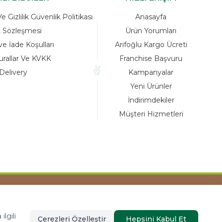
 Gizlilik Güvenlik Politikası
Anasayfa
ş Sözleşmesi
Ürün Yorumları
ve İade Koşulları
Arifoğlu Kargo Ücreti
urallar Ve KVKK
Franchise Başvuru
Delivery
Kampanyalar
Yeni Ürünler
İndirimdekiler
Müşteri Hizmetleri
Tasarım ve Reklam Danışmanlığı AJANSTEK
lgili
Çerezleri Özelleştir
Hepsini Kabul Et