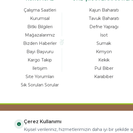
Çalışma Saatleri
Kajun Baharatı
Kurumsal
Tavuk Baharatı
Bitki Bilgileri
Defne Yaprağı
Mağazalarımız
İsot
Bizden Haberler
Sumak
Bayi Başvuru
Kimyon
Kargo Takip
Kekik
İletişim
Pul Biber
Site Yorumları
Karabiber
Sık Sorulan Sorular
Çerez Kullanımı
COPYRIGHT © 2023 arifoglu.com ALL RIGHTS
Kişisel verileriniz, hizmetlerimizin daha iyi bir şekilde
RESERVED