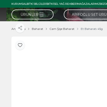
KURUMSAL
BITKI BILGILERI
BITKISEL YAĞ REHBERI
MAĞAZALARIMIZ
BIZD
ÜRÜNLER
ARIFOĞLU SET ÜR
Ana Sayfa
Baharat
Cam Şişe Baharat
Et Baharatı 45g
Paylaş
Favoriye Ekle