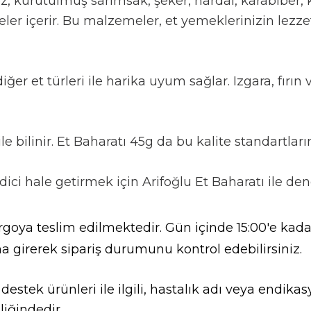
toz, kurutulmuş sarımsak, şeker, hardal, karabiber, 
içerir. Bu malzemeler, et yemeklerinizin lezzetini
 diğer et türleri ile harika uyum sağlar. Izgara, fır
 ile bilinir. Et Baharatı 45g da bu kalite standartlar
dici hale getirmek için Arifoğlu Et Baharatı ile de
goya teslim edilmektedir. Gün içinde 15:00'e kadar
a girerek sipariş durumunu kontrol edebilirsiniz.
l destek ürünleri ile ilgili, hastalık adı veya endi
liğindedir.