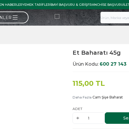
EN HABERLER
YEMEK TARIFLERI
BAYI BAŞVURU & GIRIŞ
FRANCHISE BAŞVURU
İLE
ÜNLER
Et Baharatı 45g
Ürün Kodu:
600 27 143
115,00
TL
Daha Fazla
Cam Şişe Baharat
ADET
Se