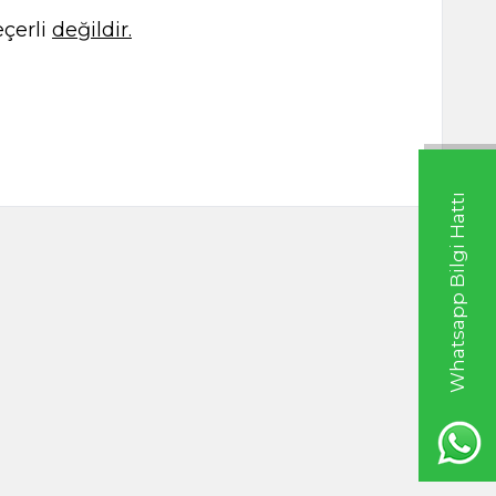
çerli
değildir.
Whatsapp Bilgi Hattı
ratı 65g Cam
Balık Baharatı 60g
TL
125,00
TL