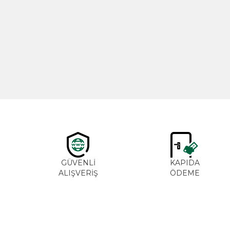
Yeni
Cajun Seasoning 1000g
600,00
TL
GÜVENLİ
KAPIDA
ALIŞVERİŞ
ÖDEME