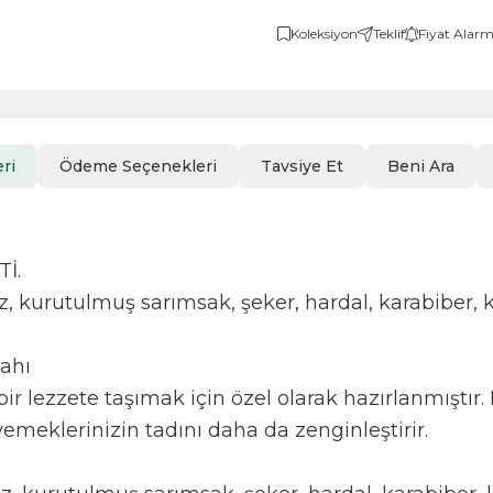
Koleksiyon
Teklif
Fiyat Alarm
ri
Ödeme Seçenekleri
Tavsiye Et
Beni Ara
İ.
toz, kurutulmuş sarımsak, şeker, hardal, karabiber, k
lahı
r lezzete taşımak için özel olarak hazırlanmıştır.
emeklerinizin tadını daha da zenginleştirir.