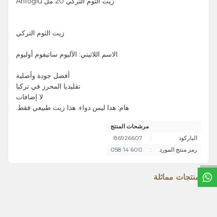
زيت الثوم التركي 20 مل Arifoğlu
زيت الثوم التركي
الاسم اللاتيني: الآليوم ساتيفوم أوليوم
أفضل جودة وأصلية
تقليديا المحرز في تركيا
لا إضافات
هام: هذا ليس دواء. هذا زيت طبيعي فقط.
مرشحات المنتج
الباركود
:
86926607
رمز منتج المورد
:
600 14 058
خ
ط
د
م
ا
ت
منتجات مماثلة
زيت اللوز المر 20مل
زيت الميرمية 20مل
TL
390,00
TL
215,00