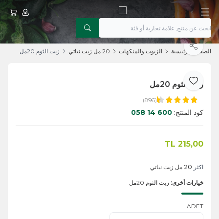
حسابي
عربتي
يشارك
الصفحة الرئيسية
الزيوت والمنكهات
20 مل زيت نباتي
زيت الثوم 20مل
زيت الثوم 20مل
أضف إلى المفضلة
(896)
كود المنتج:
600 14 058
TL
215,00
اضف الى السلة
اكثر
20 مل زيت نباتي
خيارات أخرى:
زيت الثوم 20مل
ADET