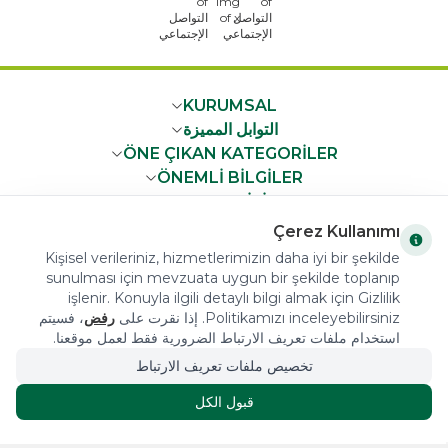
x
KURUMSAL
التوابل المميزة
ÖNE ÇIKAN KATEGORİLER
ÖNEMLİ BİLGİLER
HIZLI ERİŞİM
Çerez Kullanımı
Kişisel verileriniz, hizmetlerimizin daha iyi bir şekilde
sunulması için mevzuata uygun bir şekilde toplanıp
işlenir. Konuyla ilgili detaylı bilgi almak için Gizlilik
Politikamızı inceleyebilirsiniz. إذا نقرت على
رفض
، فسيتم
COPYRIGHT © 2023 arifoglu.com ALL RIGHTS RESERVED
استخدام ملفات تعريف الارتباط الضرورية فقط لعمل موقعنا.
تخصيص ملفات تعريف الارتباط
Tasarım ve Reklam Danışmanlığı AJANSTEK
قبول الكل