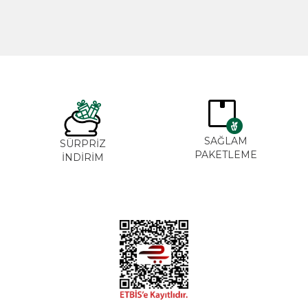
SAĞLA
ĞAL&
SÜRPRİZ
PAKETLE
ANİK
İNDİRİM