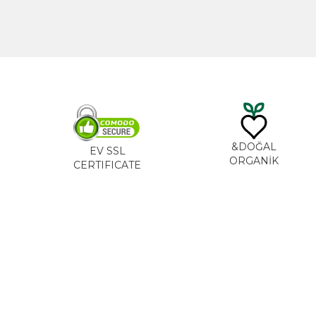
DO
EV SSL
ORG
CERTIFICATE