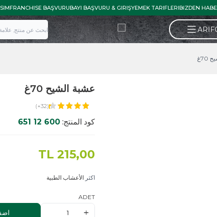
İLETISIM
FRANCHISE BAŞVURU
BAYI BAŞVURU & GIRIŞ
YEMEK TARIFLE
عشبة الشيح 70غ
(32+)
كود المنتج:
600 12 651
TL
215,00
اكثر
الأعشاب الطبية
ADET
اضف الى السلة