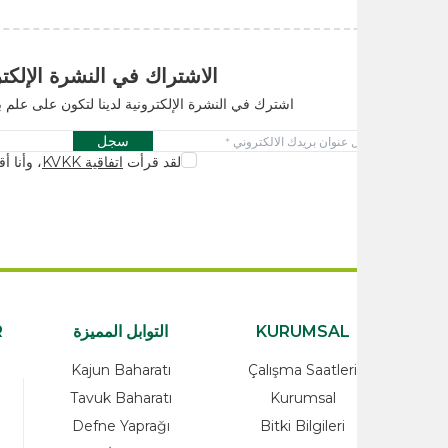
الاشتراك في النشرة الإلكترونية
اشترك في النشرة الإلكترونية لدينا لتكون على علم بالحملات والابتكا
سجل
لقد قرأت
اتفاقية KVKK
، وأنا أقبله.
KURUMSAL
التوابل المميزة
ATEGORİLER
rünler
Kajun Baharatı
Çalışma Saatleri
alzemeleri
Tavuk Baharatı
Kurumsal
Ürünleri
Defne Yaprağı
Bitki Bilgileri