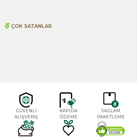
ÇOK SATANLAR
Cajun Seasoning 1000g
Biberiye Yağı 20ml
Yeni
600,00
TL
365,00
TL
GÜVENLİ
KAPIDA
SAĞLAM
ALIŞVERİŞ
ÖDEME
PAKETLEME