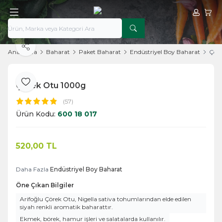
Hesabım
Sepe
Paylaş
Ana Sayfa
Baharat
Paket Baharat
Endüstriyel Boy Baharat
Çör
Çörek Otu 1000g
Favoriye Ekle
(57)
Ürün Kodu:
600 18 017
520,00
TL
Sepete Ekle
Daha Fazla
Endüstriyel Boy Baharat
Öne Çıkan Bilgiler
Arifoğlu Çörek Otu, Nigella sativa tohumlarından elde edilen
siyah renkli aromatik baharattır.
Ekmek, börek, hamur işleri ve salatalarda kullanılır.