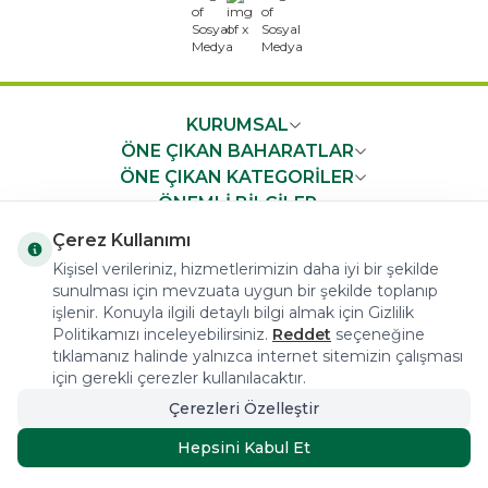
x
KURUMSAL
ÖNE ÇIKAN BAHARATLAR
ÖNE ÇIKAN KATEGORİLER
ÖNEMLİ BİLGİLER
HIZLI ERİŞİM
Çerez Kullanımı
Kişisel verileriniz, hizmetlerimizin daha iyi bir şekilde
sunulması için mevzuata uygun bir şekilde toplanıp
işlenir. Konuyla ilgili detaylı bilgi almak için Gizlilik
Politikamızı inceleyebilirsiniz.
Reddet
seçeneğine
tıklamanız halinde yalnızca internet sitemizin çalışması
COPYRIGHT © 2023 arifoglu.com ALL RIGHTS RESERVED
için gerekli çerezler kullanılacaktır.
Çerezleri Özelleştir
Tasarım ve Reklam Danışmanlığı AJANSTEK
Hepsini Kabul Et