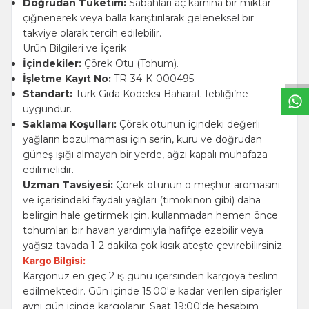
Doğrudan Tüketim:
Sabahları aç karnına bir miktar
çiğnenerek veya balla karıştırılarak geleneksel bir
W
h
t
s
a
p
p
B
i
l
g
H
a
t
takviye olarak tercih edilebilir.
Ürün Bilgileri ve İçerik
İçindekiler:
Çörek Otu (Tohum).
İşletme Kayıt No:
TR-34-K-000495.
Standart:
Türk Gıda Kodeksi Baharat Tebliği’ne
uygundur.
Saklama Koşulları:
Çörek otunun içindeki değerli
yağların bozulmaması için serin, kuru ve doğrudan
güneş ışığı almayan bir yerde, ağzı kapalı muhafaza
edilmelidir.
Uzman Tavsiyesi:
Çörek otunun o meşhur aromasını
ve içerisindeki faydalı yağları (timokinon gibi) daha
belirgin hale getirmek için, kullanmadan hemen önce
tohumları bir havan yardımıyla hafifçe ezebilir veya
yağsız tavada 1-2 dakika çok kısık ateşte çevirebilirsiniz.
Kargo Bilgisi:
Kargonuz en geç 2 iş günü içersinden kargoya teslim
edilmektedir. Gün içinde 15:00'e kadar verilen siparişler
aynı gün içinde kargolanır. Saat 19:00'de hesabım