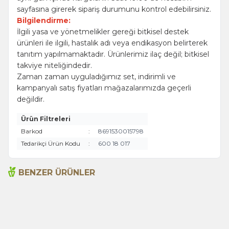
sayfasına girerek sipariş durumunu kontrol edebilirsiniz.
Bilgilendirme:
İlgili yasa ve yönetmelikler gereği bitkisel destek
ürünleri ile ilgili, hastalık adı veya endikasyon belirterek
tanıtım yapılmamaktadır. Ürünlerimiz ilaç değil; bitkisel
takviye niteliğindedir.
Zaman zaman uyguladığımız set, indirimli ve
kampanyalı satış fiyatları mağazalarımızda geçerli
değildir.
Ürün Filtreleri
Barkod
:
8691530015798
Tedarikçi Ürün Kodu
:
600 18 017
BENZER ÜRÜNLER
Acı Biber (Kırmızı
Anason 1000g
Öğütülmüş) 1000g
495,00
TL
620,00
TL