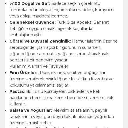
%100 Doğal ve Saf:
Sadece seçkin çörek otu
tohumlarından oluşur; hiçbir katkı maddesi, koruyucu
veya dolgu maddesi içermez.
Geleneksel Güvence:
Türk Gıda Kodeksi Baharat
Tebliği’ne uygun olarak, hijyenik koşullarda
ambalajlanmıştır.
Görsel ve Duyusal Zenginlik:
Hamur işlerinin üzerine
serpildiğinde iştah açıcı bir görünüm sunarken,
çiğnendiğinde aromatik yağlarını serbest bırakarak
benzersiz bir deneyim yaşatır.
Kullanım Alanları ve Tavsiyeler
Fırın Ürünleri:
Pide, ekmek, simit ve poğaçaların
üzerine serpilerek pişirildiğinde klasik fırın lezzetini ve
kokusunu yakalamanızı sağlar.
Pastacılık:
Tuzlu kurabiyeler, bisküviler ve kek
harçlarında hem iç malzeme hem de süsleme olarak
kullanılır.
Salata ve Yoğurtlar:
Mevsim salatalarının, peynir
tabaklarının veya gün boyu tokluk hissi için yoğurdun
üzerine serpiştirilebilir.