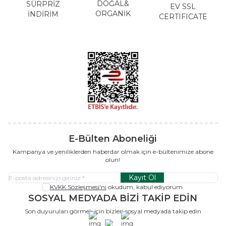
DOĞAL&
SÜRPRİZ
EV SSL
ORGANİK
İNDİRİM
CERTIFICATE
E-Bülten Aboneliği
Kampanya ve yeniliklerden haberdar olmak için e-bültenimize abone
olun!
Kayıt Ol
KVKK Sözleşmesi'ni
okudum, kabul ediyorum.
SOSYAL MEDYADA BİZİ TAKİP EDİN
Son duyuruları görmek için bizleri sosyal medyada takip edin