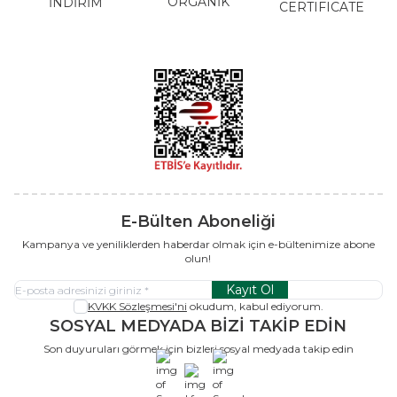
ORGANİK
İNDİRİM
CERTIFICATE
E-Bülten Aboneliği
Kampanya ve yeniliklerden haberdar olmak için e-bültenimize abone
olun!
Kayıt Ol
KVKK Sözleşmesi'ni
okudum, kabul ediyorum.
SOSYAL MEDYADA BİZİ TAKİP EDİN
Son duyuruları görmek için bizleri sosyal medyada takip edin
x