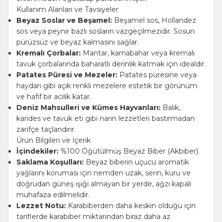
Kullanım Alanları ve Tavsiyeler
Beyaz Soslar ve Beşamel:
Beşamel sos, Hollandez
sos veya peynir bazlı sosların vazgeçilmezidir. Sosun
pürüzsüz ve beyaz kalmasını sağlar.
Kremalı Çorbalar:
Mantar, karnabahar veya kremalı
tavuk çorbalarında baharatlı derinlik katmak için idealdir.
Patates Püresi ve Mezeler:
Patates püresine veya
haydari gibi açık renkli mezelere estetik bir görünüm
ve hafif bir acılık katar.
Deniz Mahsulleri ve Kümes Hayvanları:
Balık,
karides ve tavuk eti gibi narin lezzetleri bastırmadan
zarifçe taçlandırır.
Ürün Bilgileri ve İçerik
İçindekiler:
%100 Öğütülmüş Beyaz Biber (Akbiber).
Saklama Koşulları:
Beyaz biberin uçucu aromatik
yağlarını koruması için nemden uzak, serin, kuru ve
doğrudan güneş ışığı almayan bir yerde, ağzı kapalı
muhafaza edilmelidir.
Lezzet Notu:
Karabiberden daha keskin olduğu için
tariflerde karabiber miktarından biraz daha az