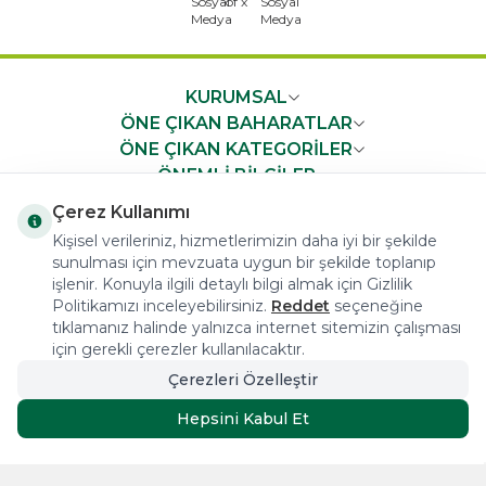
KURUMSAL
ÖNE ÇIKAN BAHARATLAR
ÖNE ÇIKAN KATEGORİLER
ÖNEMLİ BİLGİLER
HIZLI ERİŞİM
Çerez Kullanımı
Kişisel verileriniz, hizmetlerimizin daha iyi bir şekilde
sunulması için mevzuata uygun bir şekilde toplanıp
işlenir. Konuyla ilgili detaylı bilgi almak için Gizlilik
Politikamızı inceleyebilirsiniz.
Reddet
seçeneğine
tıklamanız halinde yalnızca internet sitemizin çalışması
COPYRIGHT © 2023 arifoglu.com ALL RIGHTS RESERVED
için gerekli çerezler kullanılacaktır.
Çerezleri Özelleştir
Tasarım ve Reklam Danışmanlığı AJANSTEK
Hepsini Kabul Et