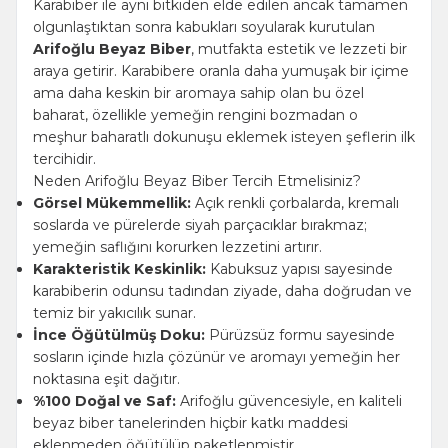
Karabiber ile aynı bitkiden elde edilen ancak tamamen
olgunlaştıktan sonra kabukları soyularak kurutulan
Arifoğlu Beyaz Biber
, mutfakta estetik ve lezzeti bir
araya getirir. Karabibere oranla daha yumuşak bir içime
ama daha keskin bir aromaya sahip olan bu özel
baharat, özellikle yemeğin rengini bozmadan o
meşhur baharatlı dokunuşu eklemek isteyen şeflerin ilk
tercihidir.
Neden Arifoğlu Beyaz Biber Tercih Etmelisiniz?
Görsel Mükemmellik:
Açık renkli çorbalarda, kremalı
soslarda ve pürelerde siyah parçacıklar bırakmaz;
yemeğin saflığını korurken lezzetini artırır.
Karakteristik Keskinlik:
Kabuksuz yapısı sayesinde
karabiberin odunsu tadından ziyade, daha doğrudan ve
temiz bir yakıcılık sunar.
İnce Öğütülmüş Doku:
Pürüzsüz formu sayesinde
sosların içinde hızla çözünür ve aromayı yemeğin her
noktasına eşit dağıtır.
%100 Doğal ve Saf:
Arifoğlu güvencesiyle, en kaliteli
beyaz biber tanelerinden hiçbir katkı maddesi
eklenmeden öğütülüp paketlenmiştir.