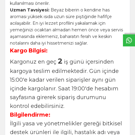
kullanılması önerilir.
W
h
t
s
a
p
p
B
i
l
g
H
a
t
Uzman Tavsiyesi:
Beyaz biberin o kendine has
aroması yüksek ısıda uzun süre piştiğinde hafifçe
acılaşabilir. En iyi lezzet profilini yakalamak için
yemeğinizi ocaktan almadan hemen önce veya servis
aşamasında eklemeniz, baharatın ferah ve keskin
notalarını daha iyi hissetmenizi sağlar.
Kargo Bilgisi:
2
Kargonuz en geç
iş günü içersinden
kargoya teslim edilmektedir. Gün içinde
15:00'e kadar verilen siparişler aynı gün
içinde kargolanır. Saat 19:00'de hesabım
sayfasına girerek sipariş durumunu
kontrol edebilirsiniz.
Bilgilendirme:
İlgili yasa ve yönetmelikler gereği bitkisel
destek ürünleri ile ilgili, hastalık adı veya