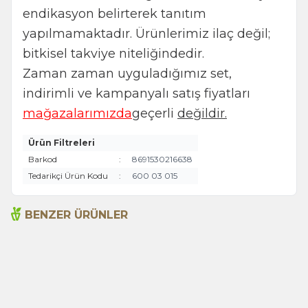
endikasyon belirterek tanıtım
yapılmamaktadır. Ürünlerimiz ilaç değil;
bitkisel takviye niteliğindedir.
Zaman zaman uyguladığımız set,
indirimli ve kampanyalı satış fiyatları
mağazalarımızda
geçerli
değildir.
Ürün Filtreleri
Barkod
:
8691530216638
Tedarikçi Ürün Kodu
:
600 03 015
BENZER ÜRÜNLER
Acı Biber (Kırmızı
Arifoğlu Buğday Nişastası
Öğütülmüş) 250g
200g
235,00
TL
80,00
TL