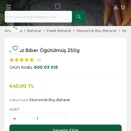
Hesabım
Sepe
Paylaş
Ana Sayfa
Baharat
Paket Baharat
Ekonomik Boy Baharat
Beya
Beyaz Biber Öğütülmüş 250g
Favoriye Ekle
(3)
Ürün Kodu:
600 03 015
645,00
TL
Sepete Ekle
Daha Fazla
Ekonomik Boy Baharat
ADET
Sepete Ekle