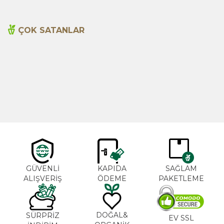
ÇOK SATANLAR
Cajun Seasoning 1000g
Biberiye Yağı 20ml
Yeni
600,00
TL
365,00
TL
GÜVENLİ
KAPIDA
SAĞLAM
ALIŞVERİŞ
ÖDEME
PAKETLEME
DOĞAL&
SÜRPRİZ
EV SSL