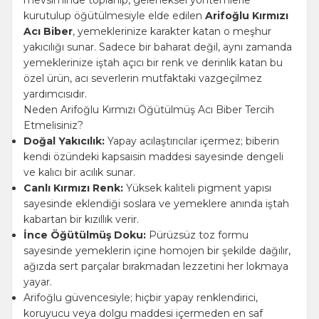
kurutulup öğütülmesiyle elde edilen
Arifoğlu Kırmızı
Acı Biber
, yemeklerinize karakter katan o meşhur
yakıcılığı sunar. Sadece bir baharat değil, aynı zamanda
yemeklerinize iştah açıcı bir renk ve derinlik katan bu
özel ürün, acı severlerin mutfaktaki vazgeçilmez
yardımcısıdır.
Neden Arifoğlu Kırmızı Öğütülmüş Acı Biber Tercih
Etmelisiniz?
Doğal Yakıcılık:
Yapay acılaştırıcılar içermez; biberin
kendi özündeki kapsaisin maddesi sayesinde dengeli
ve kalıcı bir acılık sunar.
Canlı Kırmızı Renk:
Yüksek kaliteli pigment yapısı
sayesinde eklendiği soslara ve yemeklere anında iştah
kabartan bir kızıllık verir.
İnce Öğütülmüş Doku:
Pürüzsüz toz formu
sayesinde yemeklerin içine homojen bir şekilde dağılır,
ağızda sert parçalar bırakmadan lezzetini her lokmaya
yayar.
Arifoğlu güvencesiyle; hiçbir yapay renklendirici,
koruyucu veya dolgu maddesi içermeden en saf