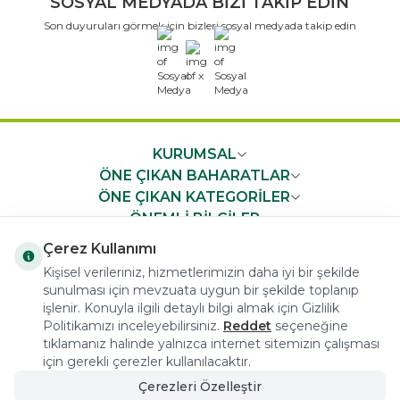
SOSYAL MEDYADA BİZİ TAKİP EDİN
Son duyuruları görmek için bizleri sosyal medyada takip edin
x
KURUMSAL
ÖNE ÇIKAN BAHARATLAR
ÖNE ÇIKAN KATEGORİLER
ÖNEMLİ BİLGİLER
HIZLI ERİŞİM
Çerez Kullanımı
Kişisel verileriniz, hizmetlerimizin daha iyi bir şekilde
sunulması için mevzuata uygun bir şekilde toplanıp
işlenir. Konuyla ilgili detaylı bilgi almak için Gizlilik
Politikamızı inceleyebilirsiniz.
Reddet
seçeneğine
tıklamanız halinde yalnızca internet sitemizin çalışması
COPYRIGHT © 2023 arifoglu.com ALL RIGHTS RESERVED
için gerekli çerezler kullanılacaktır.
Çerezleri Özelleştir