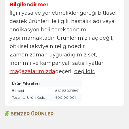
Bilgilendirme:
İlgili yasa ve yönetmelikler gereği bitkisel
destek ürünleri ile ilgili, hastalık adı veya
endikasyon belirterek tanıtım
yapılmamaktadır. Ürünlerimiz ilaç değil;
bitkisel takviye niteliğindedir.
Zaman zaman uyguladığımız set,
indirimli ve kampanyalı satış fiyatları
mağazalarımızda
geçerli
değildir.
Ürün Filtreleri
Barkod
:
8691530215891
Tedarikçi Ürün Kodu
:
600 00 001
BENZER ÜRÜNLER
Biberiye 35g
Cajun Seasoning 80g