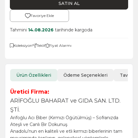
SATIN AL
Favoriye Ekle
Tahmini
14.08.2026
tarihinde kargoda
Koleksiyon
Teklif
Fiyat Alarmı
Ürün Özellikleri
Ödeme Seçenekleri
Tavsiye
Üretici Firma:
ARİFOĞLU BAHARAT ve GIDA SAN. LTD.
ŞTİ.
Arifoğlu Acı Biber (Kırmızı Öğütülmüş) – Sofranızda
Ateşli ve Canlı Bir Dokunuş
Anadolu’nun en kaliteli ve etli kırmızı biberlerinin tam
mevsiminde toplanıp, geleneksel yöntemlerle