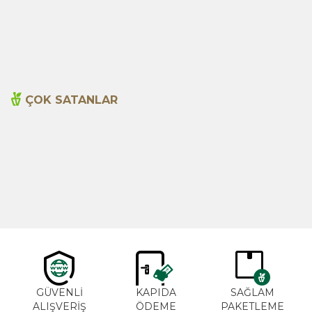
70,00
TL
95,00
TL
ÇOK SATANLAR
Cajun Seasoning 1000g
Biberiye Yağı 20ml
Yeni
600,00
TL
365,00
TL
GÜVENLİ
KAPIDA
SAĞLAM
ALIŞVERİŞ
ÖDEME
PAKETLEME