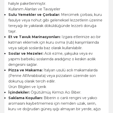
haliyle paketlenmiştir.
Kullanım Alanları ve Tavsiyeler
Sulu Yemekler ve Çorbalar:
Mercimek çorbası, kuru
fasulye veya nohut gibi geleneksel lezzetlerin üzerine
tereyağı ile yakılarak döküldüğünde lezzeti doruğa
taşır.
Et ve Tavuk Marinasyonları:
Izgara etlerinize acı bir
katman eklemek için kuru ovma (rub) karışımlarında
veya salçalı soslarda baz olarak kullanılabilir.
Soslar ve Mezeler:
Acılı ezme, şakşuka veya ev
yapımı barbekü soslarında aradığınız o keskin acılık
dengesini sağlar.
Pizza ve Makarna:
İtalyan usulü acılı makarnalarda
(Penne All'Arrabbiata) veya pizzaların üzerinde son
dokunuş olarak tercih edilir.
Ürün Bilgileri ve İçerik
İçindekiler:
Öğütülmüş Kırmızı Acı Biber.
Saklama Koşulları:
Biberin o canlı rengini ve yakıcı
aromasını kaybetmemesi için nemden uzak, serin,
kuru ve doğrudan güneş ışığı almayan bir yerde, ağzı