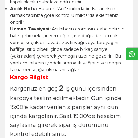
kapalı olarak muhafaza edilmelidir.
Acılık Notu:
Bu ürün "Acı" sınıfındadır. Kullanırken
damak tadınıza göre kontrollü miktarda eklemeniz
önerilir.
W
h
t
s
a
p
p
B
i
l
g
H
a
t
Uzman Tavsiyesi:
Acı biberin aromasını daha belirgin
hale getirmek için yemeğin içine doğrudan atmak
yerine; küçük bir tavada zeytinyağı veya tereyağını
hafifçe ısıtıp biberi içinde sadece birkaç saniye
(yakmadan) çevirerek yemeğin üzerine gezdirin. Bu
yöntem, biberin içindeki aromatik yağların ve rengin
tamamen açığa çıkmasını sağlar.
Kargo Bilgisi:
2
Kargonuz en geç
iş günü içersinden
kargoya teslim edilmektedir. Gün içinde
15:00'e kadar verilen siparişler aynı gün
içinde kargolanır. Saat 19:00'de hesabım
sayfasına girerek sipariş durumunu
kontrol edebilirsiniz.