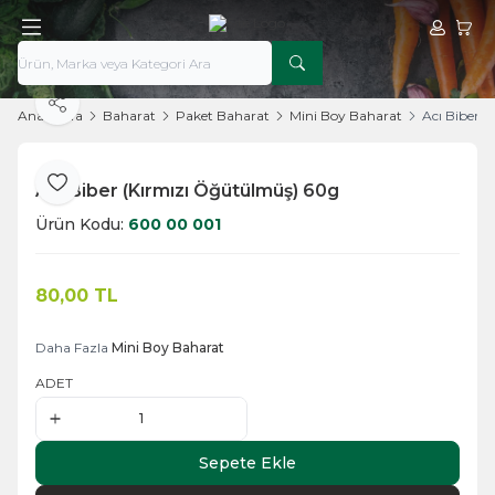
Hesabım
Sepe
Paylaş
Ana Sayfa
Baharat
Paket Baharat
Mini Boy Baharat
Acı Biber 
Acı Biber (Kırmızı Öğütülmüş) 60g
Favoriye Ekle
Ürün Kodu:
600 00 001
80,00
TL
Sepete Ekle
Daha Fazla
Mini Boy Baharat
ADET
Sepete Ekle