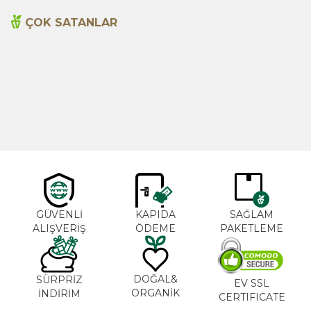
ÇOK SATANLAR
Cajun Seasoning 1000g
Biberiye Yağı 20ml
Yeni
600,00
TL
365,00
TL
GÜVENLİ
KAPIDA
SAĞLAM
ALIŞVERİŞ
ÖDEME
PAKETLEME
DOĞAL&
SÜRPRİZ
EV SSL
ORGANİK
İNDİRİM
CERTIFICATE