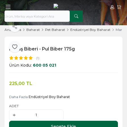
Hesabım
Sepe
Paylaş
Ana Sayfa
Baharat
Pet Baharat
Endüstriyel Boy Baharat
Maraş 
Maraş Biberi - Pul Biber 175g
Favoriye Ekle
(1)
Ürün Kodu:
600 05 021
225,00
TL
Sepete Ekle
Daha Fazla
Endüstriyel Boy Baharat
ADET
Sepete Ekle