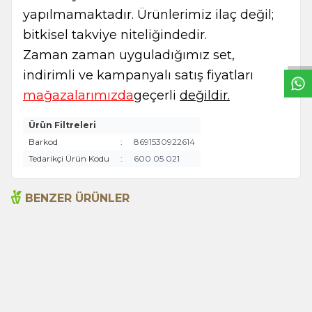
W
h
t
s
a
p
p
B
i
l
g
H
a
t
yapılmamaktadır. Ürünlerimiz ilaç değil;
bitkisel takviye niteliğindedir.
Zaman zaman uyguladığımız set,
indirimli ve kampanyalı satış fiyatları
mağazalarımızda
geçerli
değildir.
Ürün Filtreleri
Barkod
:
8691530922614
Tedarikçi Ürün Kodu
:
600 05 021
BENZER ÜRÜNLER
Acı Biber (Kırmızı
Arifoğlu Tavuk Baharatı 550
Öğütülmüş) 600g
g pet
350,00
TL
530,00
TL