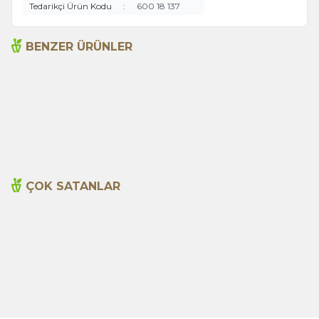
Tedarikçi Ürün Kodu
:
600 18 137
BENZER ÜRÜNLER
Acı Biber (Kırmızı
Arifoğlu Tatlı Pul Biber
Öğütülmüş) 1000g
1000g
495,00
TL
450,00
TL
ÇOK SATANLAR
Cajun Seasoning 1000g
Biberiye Yağı 20ml
Yeni
600,00
TL
365,00
TL