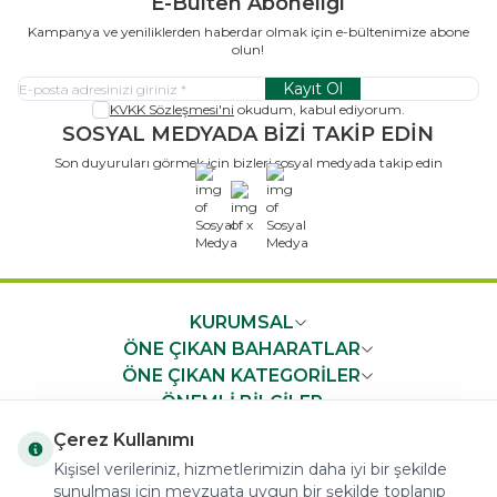
E-Bülten Aboneliği
Kampanya ve yeniliklerden haberdar olmak için e-bültenimize abone
olun!
Kayıt Ol
KVKK Sözleşmesi'ni
okudum, kabul ediyorum.
SOSYAL MEDYADA BİZİ TAKİP EDİN
Son duyuruları görmek için bizleri sosyal medyada takip edin
x
KURUMSAL
ÖNE ÇIKAN BAHARATLAR
ÖNE ÇIKAN KATEGORİLER
ÖNEMLİ BİLGİLER
HIZLI ERİŞİM
Çerez Kullanımı
Kişisel verileriniz, hizmetlerimizin daha iyi bir şekilde
sunulması için mevzuata uygun bir şekilde toplanıp