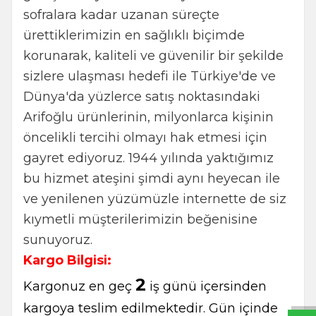
sofralara kadar uzanan süreçte
ürettiklerimizin en sağlıklı biçimde
korunarak, kaliteli ve güvenilir bir şekilde
sizlere ulaşması hedefi ile Türkiye'de ve
Dünya'da yüzlerce satış noktasındaki
Arifoğlu ürünlerinin, milyonlarca kişinin
öncelikli tercihi olmayı hak etmesi için
gayret ediyoruz. 1944 yılında yaktığımız
bu hizmet ateşini şimdi aynı heyecan ile
ve yenilenen yüzümüzle internette de siz
kıymetli müşterilerimizin beğenisine
sunuyoruz.
W
h
t
s
a
p
p
B
i
l
g
H
a
t
Kargo Bilgisi:
2
Kargonuz en geç
iş günü içersinden
kargoya teslim edilmektedir. Gün içinde