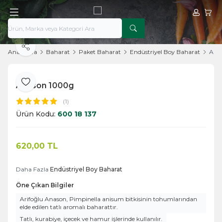
Hesabım
Sepe
Paylaş
Ana Sayfa
Baharat
Paket Baharat
Endüstriyel Boy Baharat
Ana
Anason 1000g
Favoriye Ekle
(1)
Ürün Kodu:
600 18 137
620,00
TL
Sepete Ekle
Daha Fazla
Endüstriyel Boy Baharat
Öne Çıkan Bilgiler
Arifoğlu Anason, Pimpinella anisum bitkisinin tohumlarından
elde edilen tatlı aromalı baharattır.
Tatlı, kurabiye, içecek ve hamur işlerinde kullanılır.