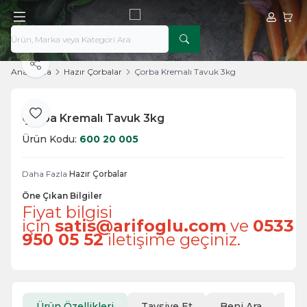
Hesabım
Sepe
Paylaş
Ana Sayfa
Hazır Çorbalar
Çorba Kremalı Tavuk 3kg
Çorba Kremalı Tavuk 3kg
Favoriye Ekle
Ürün Kodu:
600 20 005
Daha Fazla
Hazır Çorbalar
Öne Çıkan Bilgiler
Fiyat bilgisi
için
satis@arifoglu.com
ve
0533
950 05 52
iletişime geçiniz.
Ürün Özellikleri
Tavsiye Et
Beni Ara
İad