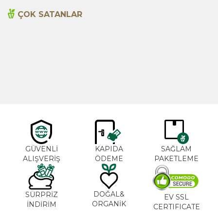
ÇOK SATANLAR
Cajun Seasoning 1000g
Biberiye Yağı 20ml
Yeni
600,00
TL
365,00
TL
GÜVENLİ
KAPIDA
SAĞLAM
ALIŞVERİŞ
ÖDEME
PAKETLEME
DOĞAL&
SÜRPRİZ
EV SSL
ORGANİK
İNDİRİM
CERTIFICATE