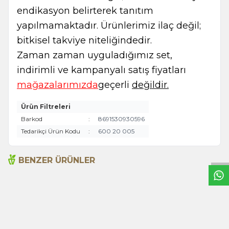
endikasyon belirterek tanıtım
yapılmamaktadır. Ürünlerimiz ilaç değil;
bitkisel takviye niteliğindedir.
Zaman zaman uyguladığımız set,
indirimli ve kampanyalı satış fiyatları
mağazalarımızda
geçerli
değildir.
Ürün Filtreleri
Barkod
:
8691530930596
W
h
t
s
a
p
p
B
i
l
g
H
a
t
Tedarikçi Ürün Kodu
:
600 20 005
BENZER ÜRÜNLER
Çorba Ezogelin 3kg
Çorba İşkembe 3kg