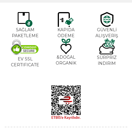
SAĞLAM
KAPIDA
GÜVENLİ
PAKETLEME
ÖDEME
ALIŞVERİŞ
DOĞAL&
SÜRPRİZ
EV SSL
ORGANİK
İNDİRİM
CERTIFICATE