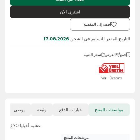
اشتري الآن
أضف إلى المفضلة
التاريخ المقدر للتسليم في الشحن
17.08.2026
جمع
العرض
سعر التنبيه
Yerli Üretim
مواصفات المنتج
خيارات الدفع
وثيقة
يوصي
ا
عشبة أخيليا 70غ
مرشحات المنتج