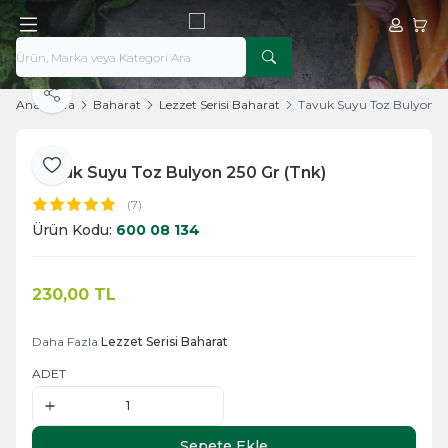
Hesabım
Sepe
Paylaş
Ana Sayfa
Baharat
Lezzet Serisi Baharat
Tavuk Suyu Toz Bulyon 2
Tavuk Suyu Toz Bulyon 250 Gr (Tnk)
Favoriye Ekle
(7)
Ürün Kodu:
600 08 134
230,00
TL
Sepete Ekle
Daha Fazla
Lezzet Serisi Baharat
ADET
Sepete Ekle