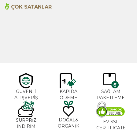
ÇOK SATANLAR
Cajun Seasoning 1000g
Biberiye Yağı 20ml
Yeni
600,00
TL
365,00
TL
GÜVENLİ
KAPIDA
SAĞLAM
ALIŞVERİŞ
ÖDEME
PAKETLEME
DOĞAL&
SÜRPRİZ
EV SSL
ORGANİK
İNDİRİM
CERTIFICATE