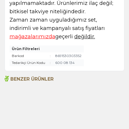
yapılmamaktadır. Ürünlerimiz ilaç değil;
bitkisel takviye niteliğindedir.
Zaman zaman uyguladığımız set,
indirimli ve kampanyalı satış fiyatları
mağazalarımızda
geçerli
değildir.
Ürün Filtreleri
Barkod
:
8691530303352
Tedarikçi Ürün Kodu
:
600 08 134
BENZER ÜRÜNLER
Anne Köftesi Baharatı 150
Çorba Baharatı 150 Gr (Tnk)
Gr (Tnk)
285,00
TL
305,00
TL