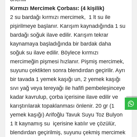
Kırmızı Mercimek Çorbası: (4 kişilik)
2 su bardağı kırmızı mercimek, 1 lt su ile
pişirilmeye başlanır. Karışım kaynadığında 1 su
bardağı soğuk ilave edilir. Karışım tekrar
kaynamaya başladığında bir bardak daha
soğuk su ilave edilir. Böylece kırmızı
mercimeğin pişmesi hızlanır. Pişmiş mercimek,
suyunu çektikten sonra blendırdan geçirilir. Ayrı
W
h
t
s
a
p
p
B
i
l
g
H
a
t
bir tavada 1 yemek kaşığı un, 2 yemek kaşığı
sıvı yağ veya tereyağı ile hafifi pembeleşinceye
kadar kavrulup, çorba içerisine ilave edilir ve
karıştırılarak topaklanması önlenir. 20 gr (1
yemek kaşığı) Arifoğlu Tavuk Suyu Toz Bulyon
1 lt kaynamış su içerisine katılır ve çözülür,
blendırdan geçirilmiş, suyunu çekmiş mercimek