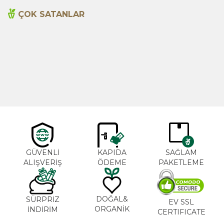
ÇOK SATANLAR
Cajun Seasoning 1000g
Biberiye Yağı 20ml
Yeni
600,00
TL
365,00
TL
GÜVENLİ
KAPIDA
SAĞLAM
ALIŞVERİŞ
ÖDEME
PAKETLEME
DOĞAL&
SÜRPRİZ
EV SSL
ORGANİK
İNDİRİM
CERTIFICATE