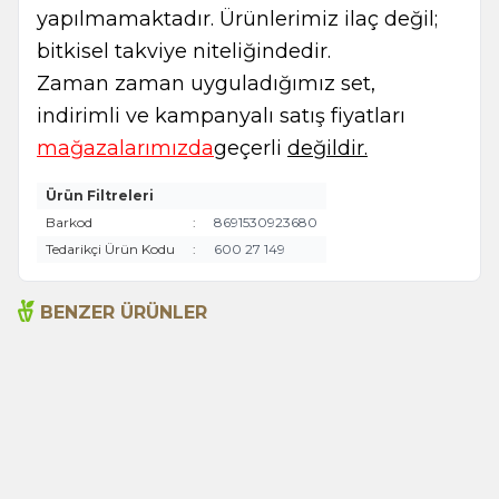
yapılmamaktadır. Ürünlerimiz ilaç değil;
bitkisel takviye niteliğindedir.
Zaman zaman uyguladığımız set,
indirimli ve kampanyalı satış fiyatları
mağazalarımızda
geçerli
değildir.
Ürün Filtreleri
Barkod
:
8691530923680
Tedarikçi Ürün Kodu
:
600 27 149
BENZER ÜRÜNLER
Acı Biber (Kırmızı
Anason 50g (Cam)
Öğütülmüş) 55g (Cam)
115,00
TL
120,00
TL