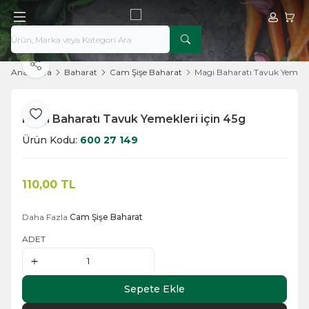
Hesabım
Sepe
Paylaş
Ana Sayfa
Baharat
Cam Şişe Baharat
Magi Baharatı Tavuk Yemekle
Magi Baharatı Tavuk Yemekleri için 45g
Favoriye Ekle
Ürün Kodu:
600 27 149
110,00
TL
Sepete Ekle
Daha Fazla
Cam Şişe Baharat
ADET
Sepete Ekle