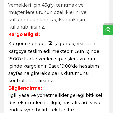
W
h
t
s
a
p
p
B
i
l
g
H
a
t
Yemekleri için 45g'yi tanıtmak ve
müşterilere ürünün özelliklerini ve
kullanım alanlarını açıklamak için
kullanabilirsiniz.
Kargo Bilgisi:
2
Kargonuz en geç
iş günü içersinden
kargoya teslim edilmektedir. Gün içinde
15:00'e kadar verilen siparişler aynı gün
içinde kargolanır. Saat 19:00'de hesabım
sayfasına girerek sipariş durumunu
kontrol edebilirsiniz.
Bilgilendirme:
İlgili yasa ve yönetmelikler gereği bitkisel
destek ürünleri ile ilgili, hastalık adı veya
endikasyon belirterek tanıtım