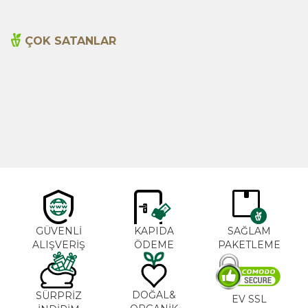
ÇOK SATANLAR
Cajun Seasoning 1000g
Biberiye Yağı 20ml
Yeni
600,00
TL
365,00
TL
GÜVENLİ
KAPIDA
SAĞLAM
ALIŞVERİŞ
ÖDEME
PAKETLEME
DOĞAL&
SÜRPRİZ
EV SSL