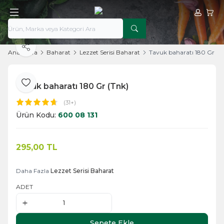
Hesabım
Sepe
Paylaş
Ana Sayfa
Baharat
Lezzet Serisi Baharat
Tavuk baharatı 180 Gr (T
Tavuk baharatı 180 Gr (Tnk)
Favoriye Ekle
(31+)
Ürün Kodu:
600 08 131
295,00
TL
Sepete Ekle
Daha Fazla
Lezzet Serisi Baharat
ADET
Sepete Ekle