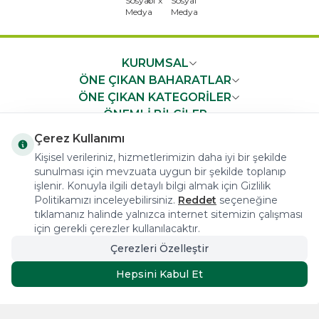
KURUMSAL
ÖNE ÇIKAN BAHARATLAR
ÖNE ÇIKAN KATEGORİLER
ÖNEMLİ BİLGİLER
HIZLI ERİŞİM
Çerez Kullanımı
Kişisel verileriniz, hizmetlerimizin daha iyi bir şekilde
sunulması için mevzuata uygun bir şekilde toplanıp
işlenir. Konuyla ilgili detaylı bilgi almak için Gizlilik
Politikamızı inceleyebilirsiniz.
Reddet
seçeneğine
tıklamanız halinde yalnızca internet sitemizin çalışması
COPYRIGHT © 2023 arifoglu.com ALL RIGHTS RESERVED
için gerekli çerezler kullanılacaktır.
Çerezleri Özelleştir
Tasarım ve Reklam Danışmanlığı AJANSTEK
Hepsini Kabul Et