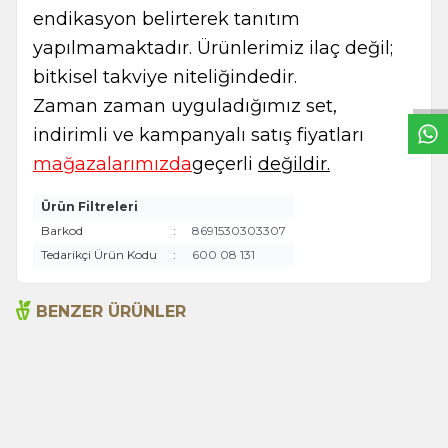
endikasyon belirterek tanıtım
W
h
t
s
a
p
p
B
i
l
g
H
a
t
yapılmamaktadır. Ürünlerimiz ilaç değil;
bitkisel takviye niteliğindedir.
Zaman zaman uyguladığımız set,
indirimli ve kampanyalı satış fiyatları
mağazalarımızda
geçerli
değildir.
Ürün Filtreleri
Barkod
:
8691530303307
Tedarikçi Ürün Kodu
:
600 08 131
BENZER ÜRÜNLER
Anne Köftesi Baharatı 150
Çorba Baharatı 150 Gr (Tnk)
Gr (Tnk)
285,00
TL
305,00
TL