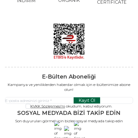
ORGANİK
İNDİRİM
CERTIFICATE
E-Bülten Aboneliği
Kampanya ve yeniliklerden haberdar olmak için e-bültenimize abone
olun!
Kayıt Ol
KVKK Sözleşmesi'ni
okudum, kabul ediyorum.
SOSYAL MEDYADA BİZİ TAKİP EDİN
Son duyuruları görmek için bizleri sosyal medyada takip edin
x