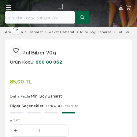
Hesabım
Sepe
Paylaş
Ana Sayfa
Baharat
Paket Baharat
Mini Boy Baharat
Tatlı Pul B
Tatlı Pul Biber 70g
Favoriye Ekle
Ürün Kodu:
600 00 062
85,00
TL
Sepete Ekle
Daha Fazla
Mini Boy Baharat
Diğer Seçenekler:
Tatlı Pul Biber 70g
ADET