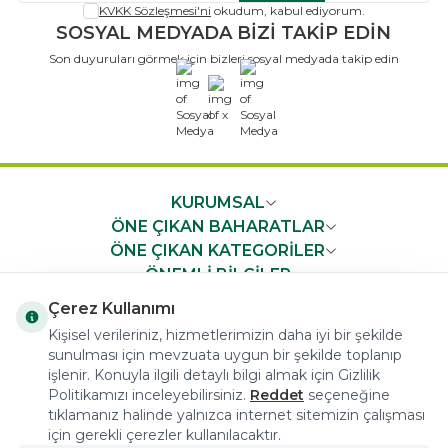
KVKK Sözleşmesi'ni
okudum, kabul ediyorum.
SOSYAL MEDYADA BİZİ TAKİP EDİN
Son duyuruları görmek için bizleri sosyal medyada takip edin
x
KURUMSAL
ÖNE ÇIKAN BAHARATLAR
ÖNE ÇIKAN KATEGORİLER
ÖNEMLİ BİLGİLER
HIZLI ERİŞİM
Çerez Kullanımı
Kişisel verileriniz, hizmetlerimizin daha iyi bir şekilde
sunulması için mevzuata uygun bir şekilde toplanıp
işlenir. Konuyla ilgili detaylı bilgi almak için Gizlilik
Politikamızı inceleyebilirsiniz.
Reddet
seçeneğine
tıklamanız halinde yalnızca internet sitemizin çalışması
COPYRIGHT © 2023 arifoglu.com ALL RIGHTS RESERVED
için gerekli çerezler kullanılacaktır.