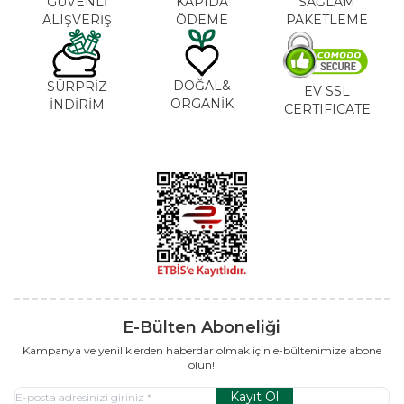
GÜVENLİ
KAPIDA
SAĞLAM
ALIŞVERİŞ
ÖDEME
PAKETLEME
DOĞAL&
SÜRPRİZ
EV SSL
ORGANİK
İNDİRİM
CERTIFICATE
E-Bülten Aboneliği
Kampanya ve yeniliklerden haberdar olmak için e-bültenimize abone
olun!
Kayıt Ol