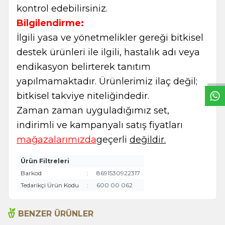
kontrol edebilirsiniz.
Bilgilendirme:
İlgili yasa ve yönetmelikler gereği bitkisel
W
h
t
s
a
p
p
B
i
l
g
H
a
t
destek ürünleri ile ilgili, hastalık adı veya
endikasyon belirterek tanıtım
yapılmamaktadır. Ürünlerimiz ilaç değil;
bitkisel takviye niteliğindedir.
Zaman zaman uyguladığımız set,
indirimli ve kampanyalı satış fiyatları
mağazalarımızda
geçerli
değildir.
Ürün Filtreleri
Barkod
:
8691530922317
Tedarikçi Ürün Kodu
:
600 00 062
BENZER ÜRÜNLER