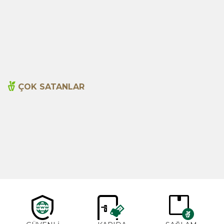
Acı Biber (Kırmızı
Biberiye 35g
Öğütülmüş) 60g
80,00
TL
70,00
TL
ÇOK SATANLAR
Cajun Seasoning 1000g
Biberiye Yağı 20ml
Yeni
600,00
TL
365,00
TL