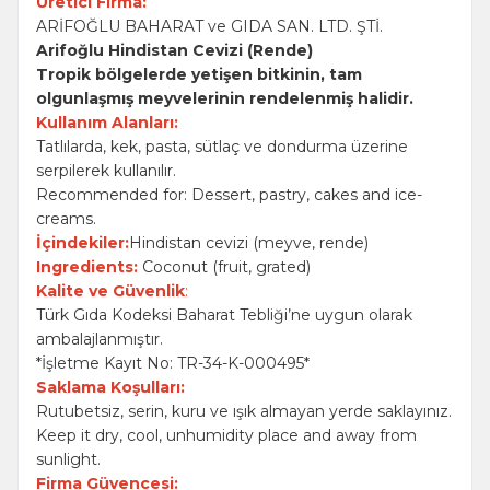
Üretici Firma:
ARİFOĞLU BAHARAT ve GIDA SAN. LTD. ŞTİ.
Arifoğlu Hindistan Cevizi (Rende)
Tropik bölgelerde yetişen bitkinin, tam
olgunlaşmış meyvelerinin rendelenmiş halidir.
Kullanım Alanları:
Tatlılarda, kek, pasta, sütlaç ve dondurma üzerine
serpilerek kullanılır.
Recommended for: Dessert, pastry, cakes and ice-
creams.
İçindekiler:
Hindistan cevizi (meyve, rende)
Ingredients:
Coconut (fruit, grated)
Kalite ve Güvenlik
:
Türk Gıda Kodeksi Baharat Tebliği’ne uygun olarak
ambalajlanmıştır.
*İşletme Kayıt No: TR-34-K-000495*
Saklama Koşulları:
Rutubetsiz, serin, kuru ve ışık almayan yerde saklayınız.
Keep it dry, cool, unhumidity place and away from
sunlight.
Firma Güvencesi: