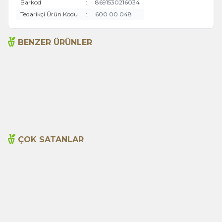
Barkod
:
8691530216034
Tedarikçi Ürün Kodu
:
600 00 048
BENZER ÜRÜNLER
Acı Biber (Kırmızı
Biberiye 35g
Öğütülmüş) 60g
80,00
TL
70,00
TL
ÇOK SATANLAR
Cajun Seasoning 1000g
Biberiye Yağı 20ml
Yeni
600,00
TL
365,00
TL