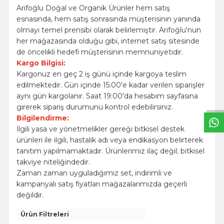
Arifoğlu Doğal ve Organik Ürünler hem satış
esnasında, hem satış sonrasında müşterisinin yanında
olmayı temel prensibi olarak belirlemiştir. Arifoğlu'nun
her mağazasında olduğu gibi, internet satış sitesinde
de öncelikli hedefi müşterisinin memnuniyetidir.
Kargo Bilgisi:
W
h
t
s
a
p
p
B
i
l
g
H
a
t
Kargonuz en geç 2 iş günü içinde kargoya teslim
edilmektedir. Gün içinde 15:00'e kadar verilen siparişler
aynı gün kargolanır. Saat 19:00'da hesabım sayfasına
girerek sipariş durumunu kontrol edebilirsiniz.
Bilgilendirme:
İlgili yasa ve yönetmelikler gereği bitkisel destek
ürünleri ile ilgili, hastalık adı veya endikasyon belirterek
tanıtım yapılmamaktadır. Ürünlerimiz ilaç değil; bitkisel
takviye niteliğindedir.
Zaman zaman uyguladığımız set, indirimli ve
kampanyalı satış fiyatları mağazalarımızda geçerli
değildir.
Ürün Filtreleri