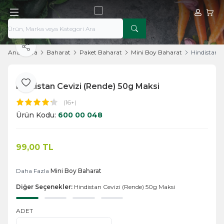
Hesabım
Sepe
Paylaş
Ana Sayfa
Baharat
Paket Baharat
Mini Boy Baharat
Hindistan C
Hindistan Cevizi (Rende) 50g Maksi
Favoriye Ekle
(16+)
Ürün Kodu:
600 00 048
99,00
TL
Sepete Ekle
Daha Fazla
Mini Boy Baharat
Diğer Seçenekler:
Hindistan Cevizi (Rende) 50g Maksi
ADET