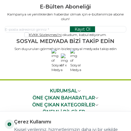
E-Bülten Aboneliği
Kampanya ve yeniliklerden haberdar olmak için e-bültenimize abone
olun!
Kayıt Ol
KVKK Sözleşmesi'ni
okudum, kabul ediyorum.
SOSYAL MEDYADA BİZİ TAKİP EDİN
Son duyuruları görmek için bizleri sosyal medyada takip edin
x
KURUMSAL
ÖNE ÇIKAN BAHARATLAR
ÖNE ÇIKAN KATEGORİLER
ÖNEMLİ BİLGİLER
HIZLI ERİŞİM
Çerez Kullanımı
Kişisel verileriniz, hizmetlerimizin daha iyi bir şekilde