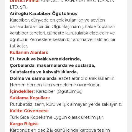
Üretici Firma:
ARİFOĞLU BAHARAT ve GIDA SAN.
LTD. ŞTİ.
Arifoğlu Karabiber Öğütülmüş
Karabiber, dünyada en çok kullanılan ve sevilen
baharatlardan biridir. Olgunlaşmamış halde toplanan
karabiber taneleri, güneşte kurutularak elde edilir ve
öğütülür. Yemeklere keskin bir aroma ve hafif acı bir
tat katar.
Kullanım Alanları:
Et, tavuk ve balık yemeklerinde,
Çorbalarda, makarnalarda ve soslarda,
Salatalarda ve kahvaltılıklarda,
Dolma ve sarmalarda
lezzet artırıcı olarak kullanılır.
Hemen hemen tüm yemeklerle uyumludur.
İçindekiler:
Karabiber (Öğütülmüş)
Saklama Koşulları
:
Rutubetsiz, serin, kuru ve ışık almayan yerde saklayınız.
Kalite Güvencesi:
Türk Gıda Kodeksi'ne uygun olarak üretilmiştir.
Kargo Bilgisi:
Kargonuz en geç 2 iş günü içinde kargoya teslim