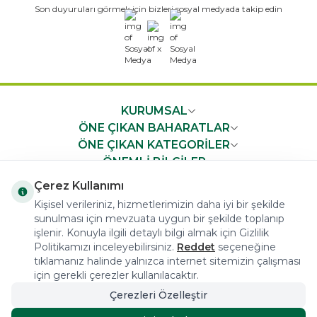
Son duyuruları görmek için bizleri sosyal medyada takip edin
x
KURUMSAL
ÖNE ÇIKAN BAHARATLAR
ÖNE ÇIKAN KATEGORİLER
ÖNEMLİ BİLGİLER
HIZLI ERİŞİM
Çerez Kullanımı
Kişisel verileriniz, hizmetlerimizin daha iyi bir şekilde
sunulması için mevzuata uygun bir şekilde toplanıp
işlenir. Konuyla ilgili detaylı bilgi almak için Gizlilik
Politikamızı inceleyebilirsiniz.
Reddet
seçeneğine
tıklamanız halinde yalnızca internet sitemizin çalışması
COPYRIGHT © 2023 arifoglu.com ALL RIGHTS RESERVED
için gerekli çerezler kullanılacaktır.
Çerezleri Özelleştir
Tasarım ve Reklam Danışmanlığı AJANSTEK