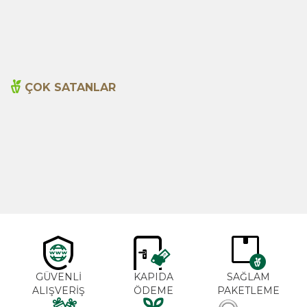
80,00
TL
70,00
TL
ÇOK SATANLAR
Cajun Seasoning 1000g
Biberiye Yağı 20ml
Yeni
600,00
TL
365,00
TL
GÜVENLİ
KAPIDA
SAĞLAM
ALIŞVERİŞ
ÖDEME
PAKETLEME