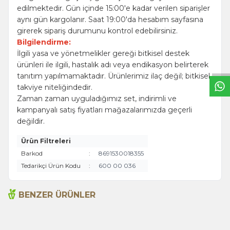
edilmektedir. Gün içinde 15:00'e kadar verilen siparişler
aynı gün kargolanır. Saat 19:00'da hesabım sayfasına
girerek sipariş durumunu kontrol edebilirsiniz.
W
h
t
s
a
p
p
B
i
l
g
H
a
t
Bilgilendirme:
İlgili yasa ve yönetmelikler gereği bitkisel destek
ürünleri ile ilgili, hastalık adı veya endikasyon belirterek
tanıtım yapılmamaktadır. Ürünlerimiz ilaç değil; bitkisel
takviye niteliğindedir.
Zaman zaman uyguladığımız set, indirimli ve
kampanyalı satış fiyatları mağazalarımızda geçerli
değildir.
Ürün Filtreleri
Barkod
:
8691530018355
Tedarikçi Ürün Kodu
:
600 00 036
BENZER ÜRÜNLER
Acı Biber (Kırmızı
Biberiye 35g
Öğütülmüş) 60g