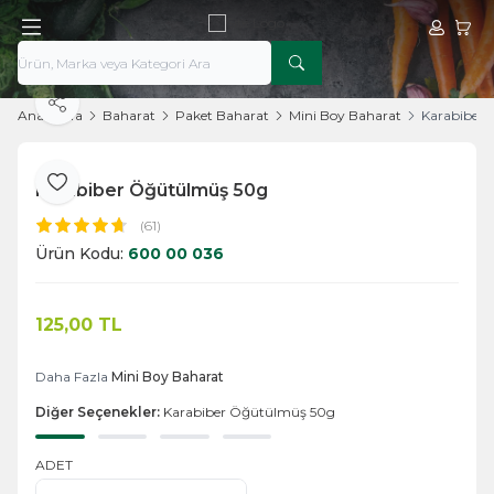
Hesabım
Sepe
Paylaş
Ana Sayfa
Baharat
Paket Baharat
Mini Boy Baharat
Karabiber 
Karabiber Öğütülmüş 50g
Favoriye Ekle
(61)
Ürün Kodu:
600 00 036
125,00
TL
Sepete Ekle
Daha Fazla
Mini Boy Baharat
Diğer Seçenekler:
Karabiber Öğütülmüş 50g
ADET