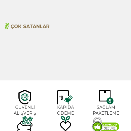
ÇOK SATANLAR
Cajun Seasoning 1000g
Biberiye Yağı 20ml
Yeni
600,00
TL
365,00
TL
GÜVENLİ
KAPIDA
SAĞLAM
ALIŞVERİŞ
ÖDEME
PAKETLEME