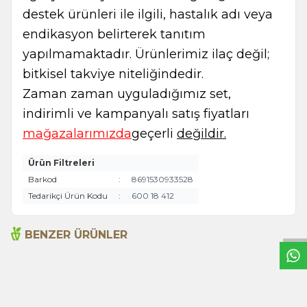
destek ürünleri ile ilgili, hastalık adı veya
endikasyon belirterek tanıtım
yapılmamaktadır. Ürünlerimiz ilaç değil;
bitkisel takviye niteliğindedir.
Zaman zaman uyguladığımız set,
indirimli ve kampanyalı satış fiyatları
mağazalarımızda
geçerli
değildir.
Ürün Filtreleri
Barkod
:
8691530933528
W
h
t
s
a
p
p
B
i
l
g
H
a
t
Tedarikçi Ürün Kodu
:
600 18 412
BENZER ÜRÜNLER
Acı Biber (Kırmızı
Anason 1000g
Öğütülmüş) 1000g
495,00
TL
620,00
TL