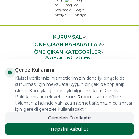
x
KURUMSAL
ÖNE ÇIKAN BAHARATLAR
ÖNE ÇIKAN KATEGORİLER
ÖNEMLİ BİLGİLER
HIZLI ERİŞİM
Çerez Kullanımı
Kişisel verileriniz, hizmetlerimizin daha iyi bir şekilde
sunulması için mevzuata uygun bir şekilde toplanıp
işlenir. Konuyla ilgili detaylı bilgi almak için Gizlilik
Politikamızı inceleyebilirsiniz.
Reddet
seçeneğine
tıklamanız halinde yalnızca internet sitemizin çalışması
COPYRIGHT © 2023 arifoglu.com ALL RIGHTS RESERVED
için gerekli çerezler kullanılacaktır.
Çerezleri Özelleştir
Tasarım ve Reklam Danışmanlığı AJANSTEK
Hepsini Kabul Et