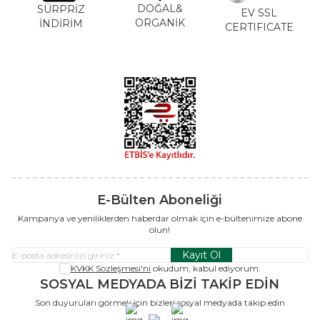
DOĞAL&
SÜRPRİZ
EV SSL
ORGANİK
İNDİRİM
CERTIFICATE
E-Bülten Aboneliği
Kampanya ve yeniliklerden haberdar olmak için e-bültenimize abone
olun!
Kayıt Ol
KVKK Sözleşmesi'ni
okudum, kabul ediyorum.
SOSYAL MEDYADA BİZİ TAKİP EDİN
Son duyuruları görmek için bizleri sosyal medyada takip edin