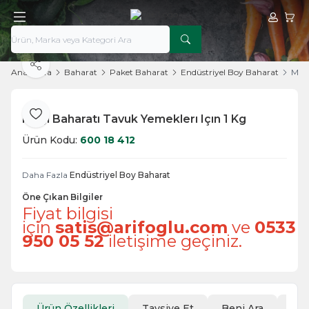
Hesabım
Sepe
Paylaş
Ana Sayfa
Baharat
Paket Baharat
Endüstriyel Boy Baharat
Magi
Magi Baharatı Tavuk Yemeklerı Içın 1 Kg
Favoriye Ekle
Ürün Kodu:
600 18 412
Daha Fazla
Endüstriyel Boy Baharat
Öne Çıkan Bilgiler
Fiyat bilgisi
için
satis@arifoglu.com
ve
0533
950 05 52
iletişime geçiniz.
Ürün Özellikleri
Tavsiye Et
Beni Ara
İad