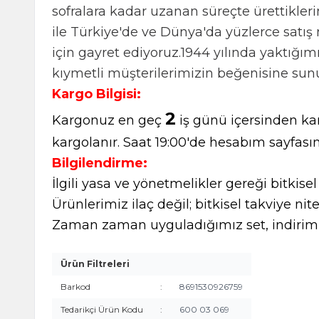
sofralara kadar uzanan süreçte ürettiklerim
ile Türkiye'de ve Dünya'da yüzlerce satış 
için gayret ediyoruz.1944 yılında yaktığı
kıymetli müşterilerimizin beğenisine sun
Kargo Bilgisi:
2
Kargonuz en geç
iş günü içersinden kar
kargolanır. Saat 19:00'de hesabım sayfasın
Bilgilendirme:
İlgili yasa ve yönetmelikler gereği bitkise
Ürünlerimiz ilaç değil; bitkisel takviye nite
Zaman zaman uyguladığımız set, indirimli
Ürün Filtreleri
Barkod
:
8691530926759
Tedarikçi Ürün Kodu
:
600 03 069