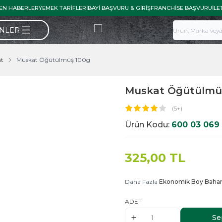
EN HABERLER
YEMEK TARIFLERI
BAYI BAŞVURU & GIRIŞ
FRANCHISE BAŞVURU
İLE
ÜNLER
at
Muskat Öğütülmüş 100g
Muskat Öğütülmü
(5+)
Ürün Kodu:
600 03 069
325,00
TL
Daha Fazla
Ekonomik Boy Bahar
ADET
Se