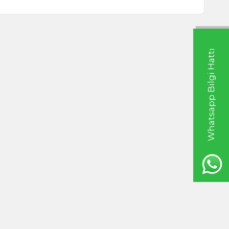
Whatsapp Bilgi Hattı
Şekerli 200g
Balık Baharatı 250g
TL
265,00
TL
20ml
Hint Yağı 100ml
TL
535,00
TL