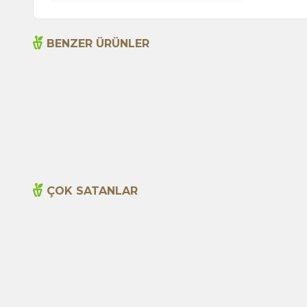
BENZER ÜRÜNLER
Acı Biber (Kırmızı Öğütülmüş) 250g
Ar
235,00
TL
ÇOK SATANLAR
Yeni
Cajun Seasoning 1000g
600,00
TL