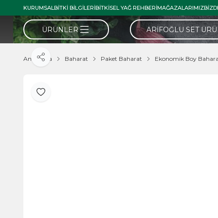
KURUMSAL
BITKI BILGILERI
BITKISEL YAĞ REHBERI
MAĞAZALARIMIZ
BIZD
ÜRÜNLER
ARIFOĞLU SET ÜR
Ana Sayfa
Baharat
Paket Baharat
Ekonomik Boy Bahar
Paylaş
Favoriye Ekle