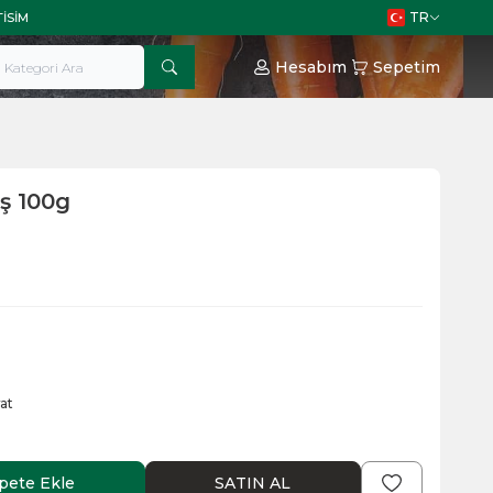
TR
TISIM
Hesabım
Sepetim
ş 100g
at
pete Ekle
SATIN AL