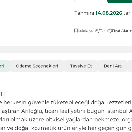
Tahmini
14.08.2026
tar
Koleksiyon
Teklif
Fiyat Alarm
ri
Ödeme Seçenekleri
Tavsiye Et
Beni Ara
İ.
nce herkesin güvenle tüketebileceği doğal lezzetleri
aştıran Arifoğlu, ticari faaliyetini bugün İstanbul 
yları olmak üzere bitkisel yağlardan pekmeze, org
nlar ve doğal kozmetik ürünleriyle her geçen gün