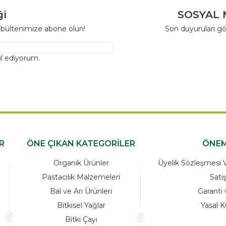
ği
SOSYAL 
-bültenimize abone olun!
Son duyuruları gö
l ediyorum.
R
ÖNE ÇIKAN KATEGORİLER
ÖNEM
Organik Ürünler
Üyelik Sözleşmesi Ve
Pastacılık Malzemeleri
Satı
Bal ve Arı Ürünleri
Garanti 
Bitkisel Yağlar
Yasal K
Bitki Çayı