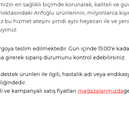
izin en sağlıklı biçimde korunarak, kaliteli ve güv
noktasındaki Arifoğlu ürünlerinin, milyonlarca kişi
mız bu hizmet ateşini şimdi aynı heyecan ile ve ye
uyoruz.
goya teslim edilmektedir. Gün içinde 15:00'e kadar
a girerek sipariş durumunu kontrol edebilirsiniz.
l destek ürünleri ile ilgili, hastalık adı veya endi
liğindedir.
 ve kampanyalı satış fiyatları
mağazalarımızda
ge