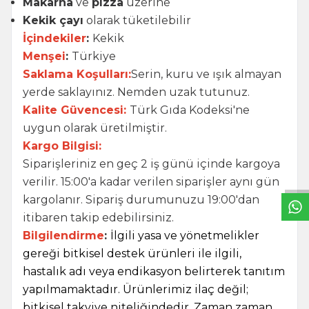
Makarna
ve
pizza
üzerine
Kekik çayı
olarak tüketilebilir
İçindekiler
:
Kekik
Menşei
:
Türkiye
Saklama Koşulları:
Serin, kuru ve ışık almayan
yerde saklayınız. Nemden uzak tutunuz.
Kalite Güvencesi:
Türk Gıda Kodeksi'ne
uygun olarak üretilmiştir.
W
h
t
s
a
p
p
B
i
l
g
H
a
t
Kargo Bilgisi:
Siparişleriniz en geç 2 iş günü içinde kargoya
verilir. 15:00'a kadar verilen siparişler aynı gün
kargolanır. Sipariş durumunuzu 19:00'dan
itibaren takip edebilirsiniz.
Bilgilendirme
:
İlgili yasa ve yönetmelikler
gereği bitkisel destek ürünleri ile ilgili,
hastalık adı veya endikasyon belirterek tanıtım
yapılmamaktadır. Ürünlerimiz ilaç değil;
bitkisel takviye niteliğindedir. Zaman zaman