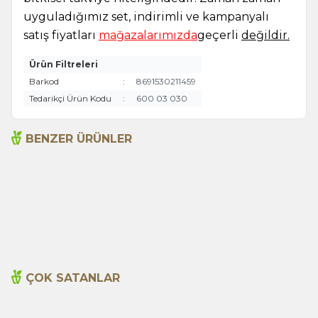
uyguladığımız set, indirimli ve kampanyalı
satış fiyatları
mağazalarımızda
geçerli
değildir.
Ürün Filtreleri
Barkod
:
8691530211459
Tedarikçi Ürün Kodu
:
600 03 030
BENZER ÜRÜNLER
Acı Biber (Kırmızı
Arifoğlu Buğday Nişastası
Öğütülmüş) 250g
200g
235,00
TL
80,00
TL
ÇOK SATANLAR
Cajun Seasoning 1000g
Biberiye Yağı 20ml
Yeni