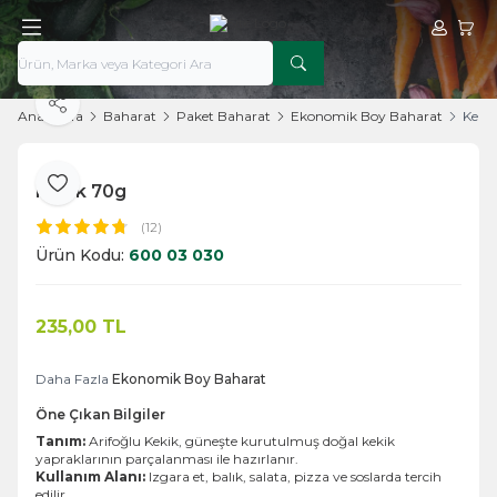
Hesabım
Sepe
Paylaş
Ana Sayfa
Baharat
Paket Baharat
Ekonomik Boy Baharat
Keki
Kekik 70g
Favoriye Ekle
(12)
Ürün Kodu:
600 03 030
235,00
TL
Sepete Ekle
Daha Fazla
Ekonomik Boy Baharat
Öne Çıkan Bilgiler
Tanım:
Arifoğlu Kekik, güneşte kurutulmuş doğal kekik
yapraklarının parçalanması ile hazırlanır.
Kullanım Alanı:
Izgara et, balık, salata, pizza ve soslarda tercih
edilir.