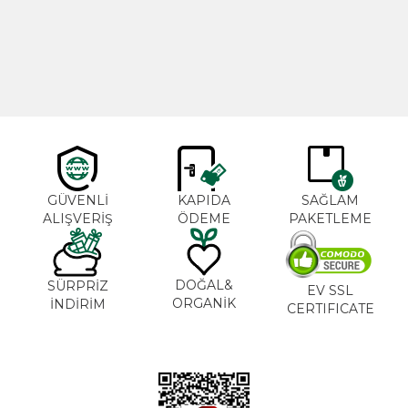
600,00
TL
365,00
TL
GÜVENLİ
KAPIDA
SAĞLAM
ALIŞVERİŞ
ÖDEME
PAKETLEME
DOĞAL&
SÜRPRİZ
EV SSL
ORGANİK
İNDİRİM
CERTIFICATE