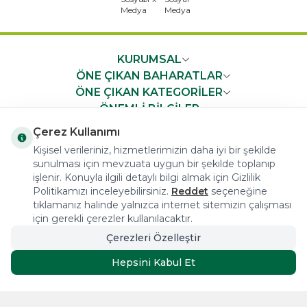
KURUMSAL
ÖNE ÇIKAN BAHARATLAR
ÖNE ÇIKAN KATEGORİLER
ÖNEMLİ BİLGİLER
HIZLI ERİŞİM
Çerez Kullanımı
Kişisel verileriniz, hizmetlerimizin daha iyi bir şekilde
sunulması için mevzuata uygun bir şekilde toplanıp
işlenir. Konuyla ilgili detaylı bilgi almak için Gizlilik
Politikamızı inceleyebilirsiniz.
Reddet
seçeneğine
tıklamanız halinde yalnızca internet sitemizin çalışması
COPYRIGHT © 2023 arifoglu.com ALL RIGHTS RESERVED
için gerekli çerezler kullanılacaktır.
Çerezleri Özelleştir
Tasarım ve Reklam Danışmanlığı AJANSTEK
Hepsini Kabul Et