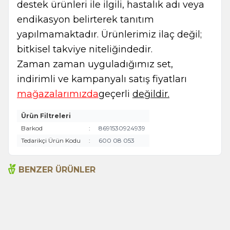
destek ürünleri ile ilgili, hastalık adı veya
endikasyon belirterek tanıtım
yapılmamaktadır. Ürünlerimiz ilaç değil;
bitkisel takviye niteliğindedir.
Zaman zaman uyguladığımız set,
indirimli ve kampanyalı satış fiyatları
mağazalarımızda
geçerli
değildir.
Ürün Filtreleri
Barkod
:
8691530924939
Tedarikçi Ürün Kodu
:
600 08 053
BENZER ÜRÜNLER
Çörek Otu 1000g
Çörek Otu 200g
520,00
TL
265,00
TL