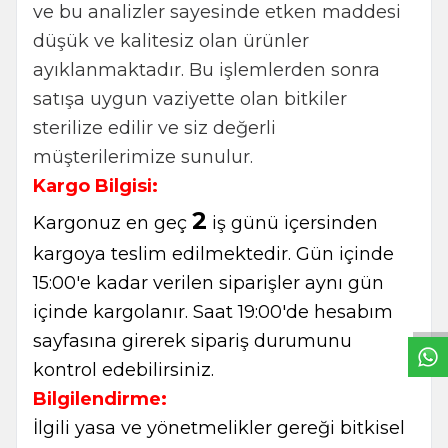
ve bu analizler sayesinde etken maddesi
düşük ve kalitesiz olan ürünler
ayıklanmaktadır. Bu işlemlerden sonra
satışa uygun vaziyette olan bitkiler
sterilize edilir ve siz değerli
müşterilerimize sunulur.
Kargo Bilgisi:
2
Kargonuz en geç
iş günü içersinden
kargoya teslim edilmektedir. Gün içinde
W
h
t
s
a
p
p
B
i
l
g
H
a
t
15:00'e kadar verilen siparişler aynı gün
içinde kargolanır. Saat 19:00'de hesabım
sayfasına girerek sipariş durumunu
kontrol edebilirsiniz.
Bilgilendirme:
İlgili yasa ve yönetmelikler gereği bitkisel