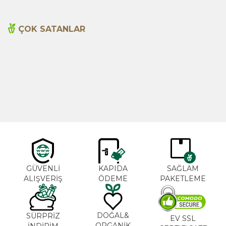
ÇOK SATANLAR
Cajun Seasoning 1000g
Biberiye Yağı 20ml
Yeni
600,00
TL
365,00
TL
GÜVENLİ
KAPIDA
SAĞLAM
ALIŞVERİŞ
ÖDEME
PAKETLEME
DOĞAL&
SÜRPRİZ
EV SSL
ORGANİK
İNDİRİM