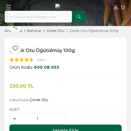
Hesabım
Sepe
Paylaş
Ana Sayfa
Baharat
Çörek Otu
Çörek Otu Öğütülmüş 100g
Çörek Otu Öğütülmüş 100g
Favoriye Ekle
(48+)
Ürün Kodu:
600 08 053
230,00
TL
Sepete Ekle
Daha Fazla
Çörek Otu
ADET
Sepete Ekle