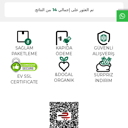
خ
ط
د
م
ا
ت
تم العثور على إجمالي
14
من النتائج.
SAĞLAM
KAPIDA
GÜVENLİ
PAKETLEME
ÖDEME
ALIŞVERİŞ
DOĞAL&
SÜRPRİZ
EV SSL
ORGANİK
İNDİRİM
CERTIFICATE