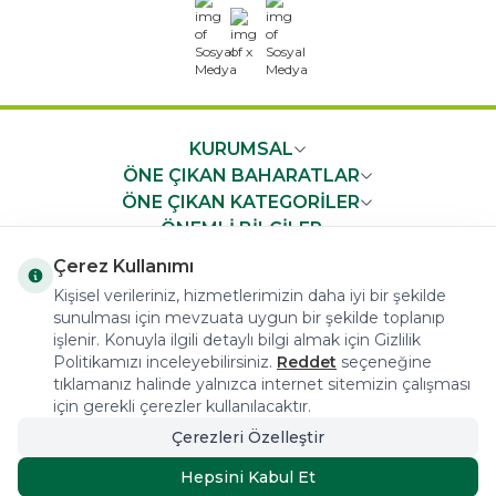
x
KURUMSAL
ÖNE ÇIKAN BAHARATLAR
ÖNE ÇIKAN KATEGORİLER
ÖNEMLİ BİLGİLER
HIZLI ERİŞİM
Çerez Kullanımı
Kişisel verileriniz, hizmetlerimizin daha iyi bir şekilde
sunulması için mevzuata uygun bir şekilde toplanıp
işlenir. Konuyla ilgili detaylı bilgi almak için Gizlilik
Politikamızı inceleyebilirsiniz.
Reddet
seçeneğine
tıklamanız halinde yalnızca internet sitemizin çalışması
COPYRIGHT © 2023 arifoglu.com ALL RIGHTS RESERVED
için gerekli çerezler kullanılacaktır.
Çerezleri Özelleştir
Tasarım ve Reklam Danışmanlığı AJANSTEK
Hepsini Kabul Et