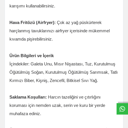
karışımı kullanabilirsiniz.
Hava Fritözü (Airfryer):
Çok az yağ püskürterek
harçlanmış tavuklarınızı airfryer içerisinde mükemmel
kıvamda pişirebilirsiniz.
Ürün Bilgileri ve İçerik
İçindekiler: Galeta Unu, Mısır Nişastası, Tuz, Kurutulmuş
Öğütülmüş Soğan, Kurutulmuş Öğütülmüş Sarımsak, Tatlı
W
h
t
s
a
p
p
B
i
l
g
H
a
t
Kırmızı Biber, Kişniş, Zencefil, Bitkisel Sıvı Yağ.
Saklama Koşulları:
Harcın tazeliğini ve çıtırlığını
koruması için nemden uzak, serin ve kuru bir yerde
muhafaza ediniz.