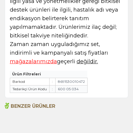
İlgili yasa ve yönetmelikler gereği bitkisel
destek ürünleri ile ilgili, hastalık adı veya
endikasyon belirterek tanıtım
yapılmamaktadır. Ürünlerimiz ilaç değil;
bitkisel takviye niteliğindedir.
Zaman zaman uyguladığımız set,
indirimli ve kampanyalı satış fiyatları
mağazalarımızda
geçerli
değildir.
Ürün Filtreleri
Barkod
:
8691530010472
Tedarikçi Ürün Kodu
:
600 05 034
BENZER ÜRÜNLER
Acı Biber (Kırmızı
Anason 200g
Öğütülmüş) 175g