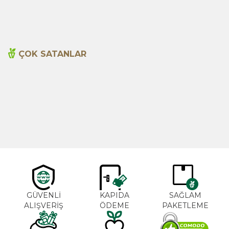
230,00
TL
260,00
TL
ÇOK SATANLAR
Cajun Seasoning 1000g
Biberiye Yağı 20ml
Yeni
600,00
TL
365,00
TL
GÜVENLİ
KAPIDA
SAĞLAM
ALIŞVERİŞ
ÖDEME
PAKETLEME