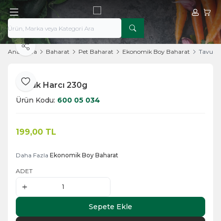
Hesabım
Sepe
Paylaş
Ana Sayfa
Baharat
Pet Baharat
Ekonomik Boy Baharat
Tavuk 
Tavuk Harcı 230g
Favoriye Ekle
Ürün Kodu:
600 05 034
199,00
TL
Sepete Ekle
Daha Fazla
Ekonomik Boy Baharat
ADET
Sepete Ekle