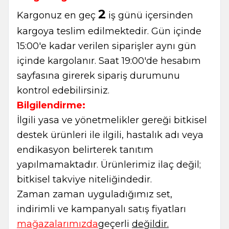
2
Kargonuz en geç
iş günü içersinden
kargoya teslim edilmektedir. Gün içinde
15:00'e kadar verilen siparişler aynı gün
içinde kargolanır. Saat 19:00'de hesabım
sayfasına girerek sipariş durumunu
kontrol edebilirsiniz.
Bilgilendirme:
İlgili yasa ve yönetmelikler gereği bitkisel
destek ürünleri ile ilgili, hastalık adı veya
endikasyon belirterek tanıtım
yapılmamaktadır. Ürünlerimiz ilaç değil;
bitkisel takviye niteliğindedir.
Zaman zaman uyguladığımız set,
W
h
t
s
a
p
p
B
i
l
g
H
a
t
indirimli ve kampanyalı satış fiyatları
mağazalarımızda
geçerli
değildir.