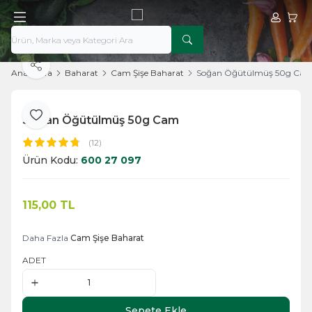
Hesabım
Sepe
Paylaş
Ana Sayfa
Baharat
Cam Şişe Baharat
Soğan Öğütülmüş 50g Ca
Soğan Öğütülmüş 50g Cam
Favoriye Ekle
(12)
Ürün Kodu:
600 27 097
115,00
TL
Sepete Ekle
Daha Fazla
Cam Şişe Baharat
ADET
Sepete Ekle