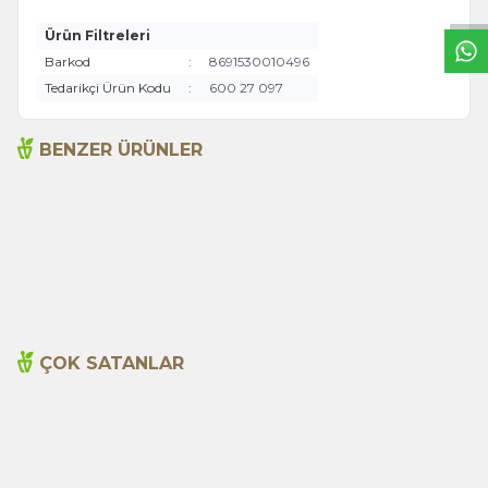
Ürün Filtreleri
Barkod
:
8691530010496
Tedarikçi Ürün Kodu
:
600 27 097
BENZER ÜRÜNLER
Acı Biber (Kırmızı
Anason 50g (Cam)
Öğütülmüş) 55g (Cam)
115,00
TL
120,00
TL
ÇOK SATANLAR
Cajun Seasoning 1000g
Biberiye Yağı 20ml
Yeni
600,00
TL
365,00
TL