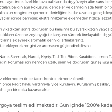
u sayesinde, özellikle tava balıklarında dış yüzeyin altın sarısı bir r
arı, balığın ağır kokusunu dengeler ve damağınızda ferah bir biti
ın altın renginden çemenin derinliğine kadar uzanan geniş bileşen l
çları içinde barındırır; ekstra malzeme eklemeden hızlıca lezzetli
rı yıkadıktan sonra doğrudan bu karışıma bulayarak kızgın yağda pişi
ların üzerine zeytinyağı ile karıştırıp sürerek fırınlayabilir; dış yü
rına ekleyerek aromatik derinliği artırabilirsiniz.
ar ekleyerek rengini ve aromasını güçlendirebilirsiniz.
ne, Sarımsak, Hardal, Kişniş, Tatlı Toz Biber, Karabiber, Limon Tu
iğini koruması için nemden uzak, serin ve doğrudan güneş ışığı a
tuz eklemeden önce tadını kontrol etmeniz önerilir.
 önce kağıt havlu yardımıyla iyice kurulayın. Kurulanmış balıklar, i
h açıcı bir doku kazanacaktır.
goya teslim edilmektedir. Gün içinde 15:00'e kadar