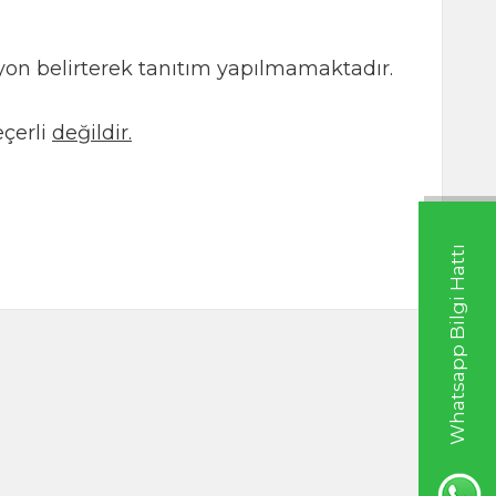
kasyon belirterek tanıtım yapılmamaktadır.
çerli
değildir.
Whatsapp Bilgi Hattı
ratı 65g Cam
Beyaz Biber (Acı)(Öğütülmüş) 55g (Ca
TL
180,00
TL