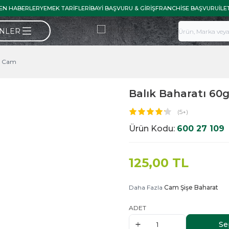
EN HABERLER
YEMEK TARIFLERI
BAYI BAŞVURU & GIRIŞ
FRANCHISE BAŞVURU
İLE
ÜNLER
g Cam
Balık Baharatı 60
(5+)
Ürün Kodu:
600 27 109
125,00
TL
Daha Fazla
Cam Şişe Baharat
ADET
Se