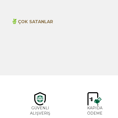
ÇOK SATANLAR
Yeni
Cajun Seasoning 1000g
600,00
TL
GÜVENLİ
KAPIDA
ALIŞVERİŞ
ÖDEME