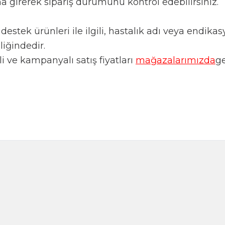
a girerek sipariş durumunu kontrol edebilirsiniz.
l destek ürünleri ile ilgili, hastalık adı veya endi
liğindedir.
 ve kampanyalı satış fiyatları
mağazalarımızda
ge
Anason 50g (Cam)
Anne Köftesi Baha
120,00
TL
145,00