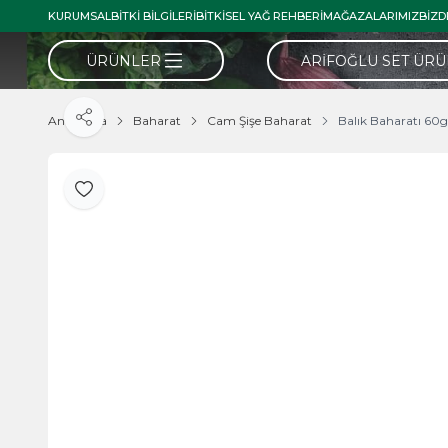
KURUMSAL
BITKI BILGILERI
BITKISEL YAĞ REHBERI
MAĞAZALARIMIZ
BIZD
ÜRÜNLER
ARIFOĞLU SET ÜR
Ana Sayfa
Baharat
Cam Şişe Baharat
Balık Baharatı 60
Paylaş
Favoriye Ekle