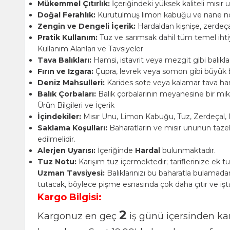
Mükemmel Çıtırlık:
İçeriğindeki yüksek kaliteli mısır un
Doğal Ferahlık:
Kurutulmuş limon kabuğu ve nane notal
Zengin ve Dengeli İçerik:
Hardaldan kişnişe, zerdeçal
Pratik Kullanım:
Tuz ve sarımsak dahil tüm temel ihtiya
Kullanım Alanları ve Tavsiyeler
Tava Balıkları:
Hamsi, istavrit veya mezgit gibi balıkla
Fırın ve Izgara:
Çupra, levrek veya somon gibi büyük balık
Deniz Mahsulleri:
Karides sote veya kalamar tava harçla
Balık Çorbaları:
Balık çorbalarının meyanesine bir mikt
Ürün Bilgileri ve İçerik
İçindekiler:
Mısır Unu, Limon Kabuğu, Tuz, Zerdeçal, Na
Saklama Koşulları:
Baharatların ve mısır ununun tazel
edilmelidir.
Alerjen Uyarısı:
İçeriğinde
Hardal
bulunmaktadır.
Tuz Notu:
Karışım tuz içermektedir; tariflerinize ek 
Uzman Tavsiyesi:
Balıklarınızı bu baharatla bulamadan
tutacak, böylece pişme esnasında çok daha çıtır ve işta
Kargo Bilgisi:
2
Kargonuz en geç
iş günü içersinden kar