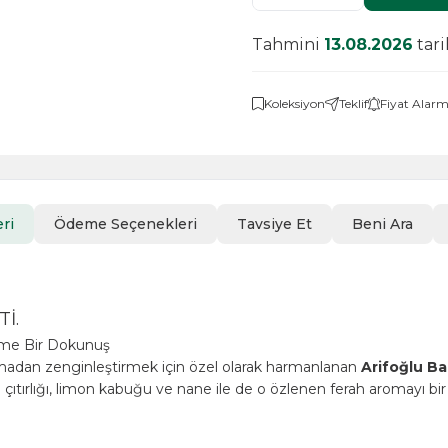
Tahmini
13.08.2026
tar
Koleksiyon
Teklif
Fiyat Alarm
ri
Ödeme Seçenekleri
Tavsiye Et
Beni Ara
İ.
rme Bir Dokunuş
ırmadan zenginleştirmek için özel olarak harmanlanan
Arifoğlu Ba
ıtırlığı, limon kabuğu ve nane ile de o özlenen ferah aromayı bir a