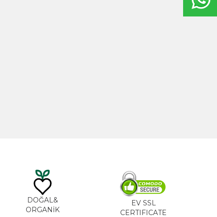
20ml
Hint Yağı 100ml
TL
535,00
TL
DOĞAL&
EV SSL
ORGANİK
CERTIFICATE