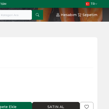
TR
TISIM
Hesabım
Sepetim
g
pete Ekle
SATIN AL