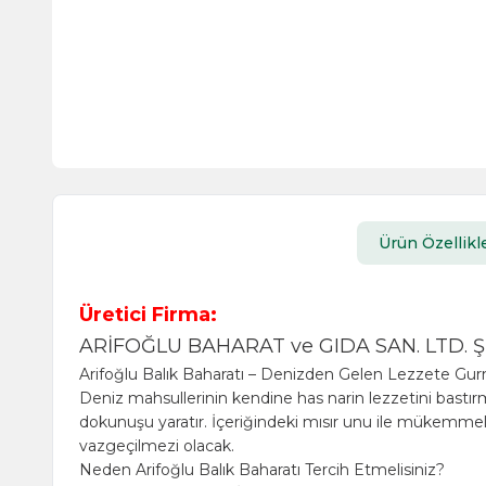
Ürün Özellikle
Üretici Firma:
ARİFOĞLU BAHARAT ve GIDA SAN. LTD. ŞT
Arifoğlu Balık Baharatı – Denizden Gelen Lezzete Gu
Deniz mahsullerinin kendine has narin lezzetini bast
dokunuşu yaratır. İçeriğindeki mısır unu ile mükemmel ç
vazgeçilmezi olacak.
Neden Arifoğlu Balık Baharatı Tercih Etmelisiniz?