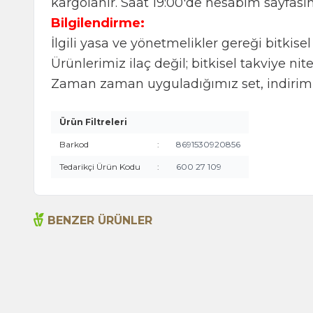
kargolanır. Saat 19:00'de hesabım sayfasın
Bilgilendirme:
İlgili yasa ve yönetmelikler gereği bitkise
Ürünlerimiz ilaç değil; bitkisel takviye nite
Zaman zaman uyguladığımız set, indirimli
Ürün Filtreleri
Barkod
:
8691530920856
Tedarikçi Ürün Kodu
:
600 27 109
BENZER ÜRÜNLER
Acı Biber (Kırmızı Öğütülmüş) 55g (Cam)
115,00
TL