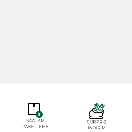
Biberiye Yağı 20ml
Gül Yağı 
365,00
TL
265,00
SAĞLAM
SÜRPRİZ
PAKETLEME
İNDİRİM