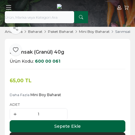
Hesabım
Sepe
Paylaş
Ana Sayfa
Baharat
Paket Baharat
Mini Boy Baharat
Sarımsak (
Sarımsak (Granül) 40g
Favoriye Ekle
Ürün Kodu:
600 00 061
65,00
TL
Sepete Ekle
Daha Fazla
Mini Boy Baharat
ADET
Sepete Ekle