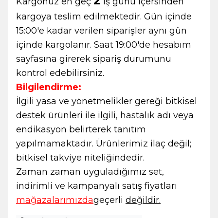
2
Kargonuz en geç
iş günü içersinden
kargoya teslim edilmektedir. Gün içinde
15:00'e kadar verilen siparişler aynı gün
içinde kargolanır. Saat 19:00'de hesabım
sayfasına girerek sipariş durumunu
kontrol edebilirsiniz.
Bilgilendirme:
İlgili yasa ve yönetmelikler gereği bitkisel
destek ürünleri ile ilgili, hastalık adı veya
endikasyon belirterek tanıtım
yapılmamaktadır. Ürünlerimiz ilaç değil;
bitkisel takviye niteliğindedir.
Zaman zaman uyguladığımız set,
W
h
t
s
a
p
p
B
i
l
g
H
a
t
indirimli ve kampanyalı satış fiyatları
mağazalarımızda
geçerli
değildir.