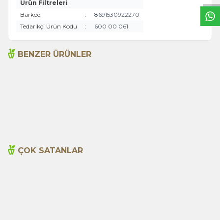
Ürün Filtreleri
Barkod
:
8691530922270
Tedarikçi Ürün Kodu
:
600 00 061
BENZER ÜRÜNLER
Acı Biber (Kırmızı
Biberiye 35g
Öğütülmüş) 60g
80,00
TL
70,00
TL
ÇOK SATANLAR
Cajun Seasoning 1000g
Biberiye Yağı 20ml
Yeni
600,00
TL
365,00
TL