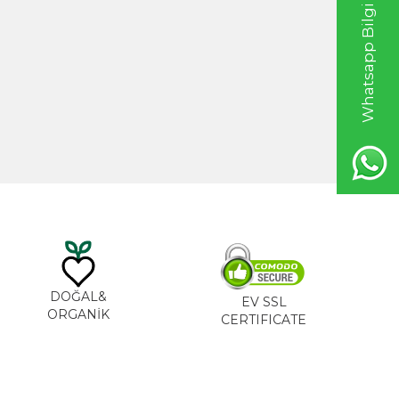
Whatsapp Bilgi Hattı
20ml
Hint Yağı 100ml
TL
535,00
TL
DOĞAL&
EV SSL
ORGANİK
CERTIFICATE