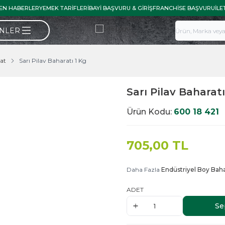
EN HABERLER
YEMEK TARIFLERI
BAYI BAŞVURU & GIRIŞ
FRANCHISE BAŞVURU
İLE
ÜNLER
at
Sarı Pilav Baharatı 1 Kg
Sarı Pilav Baharatı
Ürün Kodu:
600 18 421
705,00
TL
Daha Fazla
Endüstriyel Boy Baha
ADET
Se