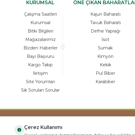
KURUMSAL
ÖNE ÇIKAN BAHARATLA
Çalışma Saatleri
Kajun Baharatı
Kurumsal
Tavuk Baharatı
Bitki Bilgileri
Defne Yaprağı
Mağazalarımız
İsot
Bizden Haberler
Sumak
Bayi Başvuru
Kimyon
Kargo Takip
Kekik
İletişim
Pul Biber
Site Yorumları
Karabiber
Sık Sorulan Sorular
Çerez Kullanımı
COPYRIGHT © 2023 arifoglu.com ALL RIGHTS