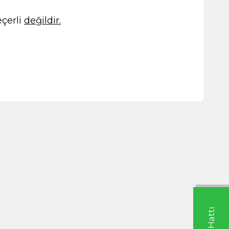
çerli
değildir.
l Biber 1000g
Aspir 250g
0
TL
999,00
TL