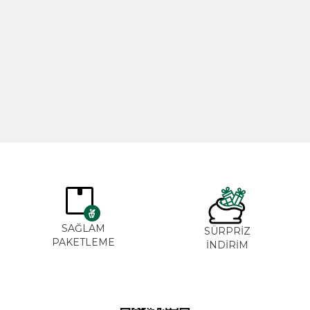
Biberiye Yağı 20ml
Gül Yağı 
365,00
TL
265,00
SAĞLAM
SÜRPRİZ
PAKETLEME
İNDİRİM