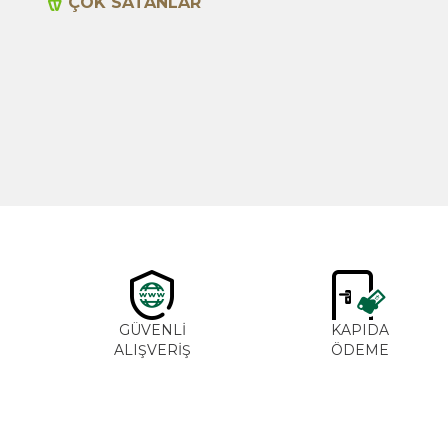
ÇOK SATANLAR
Yeni
Cajun Seasoning 1000g
600,00
TL
GÜVENLİ
KAPIDA
ALIŞVERİŞ
ÖDEME