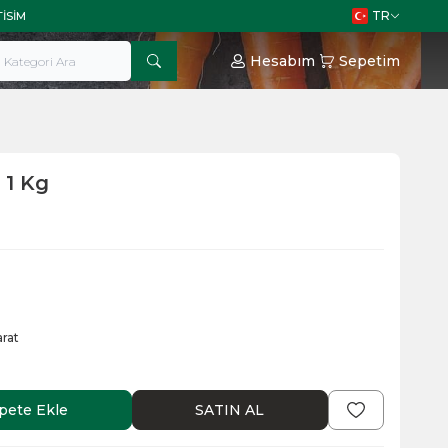
TR
TISIM
Hesabım
Sepetim
 1 Kg
rat
pete Ekle
SATIN AL