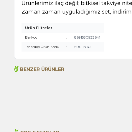
Ürünlerimiz ilaç değil; bitkisel takviye nite
Zaman zaman uyguladığımız set, indirimli
Ürün Filtreleri
Barkod
:
8691530933641
Tedarikçi Ürün Kodu
:
600 18 421
BENZER ÜRÜNLER
Acı Biber (Kırmızı Öğütülmüş) 1000g
495,00
TL