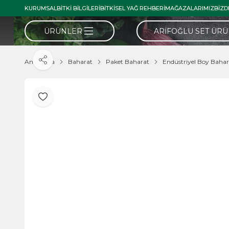
KURUMSAL
BITKI BILGILERI
BITKISEL YAĞ REHBERI
MAĞAZALARIMIZ
BIZD
ÜRÜNLER
ARIFOĞLU SET ÜR
Ana Sayfa
Baharat
Paket Baharat
Endüstriyel Boy Bahar
Paylaş
Favoriye Ekle