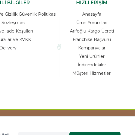
Lİ BİLGİLER
HIZLI ERİŞİM
 Gizlilik Güvenlik Politikası
Anasayfa
ş Sözleşmesi
Ürün Yorumları
ve İade Koşulları
Arifoğlu Kargo Ücreti
urallar Ve KVKK
Franchise Başvuru
Delivery
Kampanyalar
Yeni Ürünler
İndirimdekiler
Müşteri Hizmetleri
Tasarım ve Reklam Danışmanlığı AJANSTEK