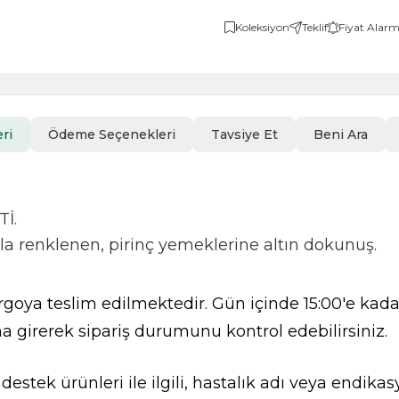
Koleksiyon
Teklif
Fiyat Alarm
ri
Ödeme Seçenekleri
Tavsiye Et
Beni Ara
İ.
nla renklenen, pirinç yemeklerine altın dokunuş.
goya teslim edilmektedir. Gün içinde 15:00'e kadar
a girerek sipariş durumunu kontrol edebilirsiniz.
l destek ürünleri ile ilgili, hastalık adı veya endi