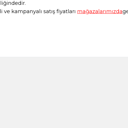
liğindedir.
 ve kampanyalı satış fiyatları
mağazalarımızda
ge
Anason 1000g
Arifoğlu Tatlı Pu
620,00
TL
450,0