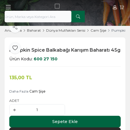
Hesabım
Sepe
Paylaş
Ana Sayfa
Baharat
Dünya Mutfakları Serisi
Cam Şişe
Pumpkin Sp
Pumpkin Spice Balkabağı Karışım Baharatı 45g
Favoriye Ekle
Ürün Kodu:
600 27 150
135,00
TL
Sepete Ekle
Daha Fazla
Cam Şişe
ADET
Sepete Ekle