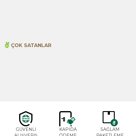
Arjantin Baharatı 45g
Bami Spice Mix 45g
115,00
TL
110,00
TL
ÇOK SATANLAR
Cajun Seasoning 1000g
Biberiye Yağı 20ml
Yeni
600,00
TL
365,00
TL
GÜVENLİ
KAPIDA
SAĞLAM
ALIŞVERİŞ
ÖDEME
PAKETLEME