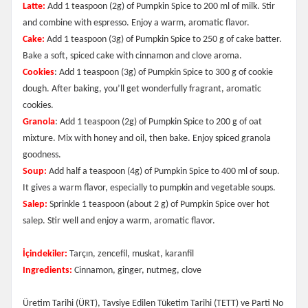
Latte:
Add 1 teaspoon (2g) of Pumpkin Spice to 200 ml of milk. Stir
and combine with espresso. Enjoy a warm, aromatic flavor.
Cake:
Add 1 teaspoon (3g) of Pumpkin Spice to 250 g of cake batter.
Bake a soft, spiced cake with cinnamon and clove aroma.
Cookies
: Add 1 teaspoon (3g) of Pumpkin Spice to 300 g of cookie
dough. After baking, you’ll get wonderfully fragrant, aromatic
cookies.
Granola
: Add 1 teaspoon (2g) of Pumpkin Spice to 200 g of oat
mixture. Mix with honey and oil, then bake. Enjoy spiced granola
goodness.
Soup:
Add half a teaspoon (4g) of Pumpkin Spice to 400 ml of soup.
It gives a warm flavor, especially to pumpkin and vegetable soups.
Salep:
Sprinkle 1 teaspoon (about 2 g) of Pumpkin Spice over hot
salep. Stir well and enjoy a warm, aromatic flavor.
İçindekiler:
Tarçın, zencefil, muskat, karanfil
Ingredients:
Cinnamon, ginger, nutmeg, clove
Üretim Tarihi (ÜRT), Tavsiye Edilen Tüketim Tarihi (TETT) ve Parti No