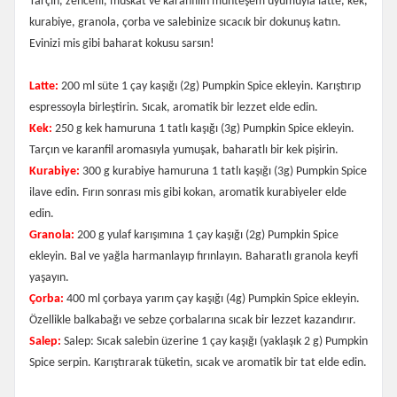
Tarçın, zencefil, muskat ve karanfilin muhteşem uyumuyla latte, kek,
kurabiye, granola, çorba ve salebinize sıcacık bir dokunuş katın.
Evinizi mis gibi baharat kokusu sarsın!
Latte:
200 ml süte 1 çay kaşığı (2g) Pumpkin Spice ekleyin. Karıştırıp
espressoyla birleştirin. Sıcak, aromatik bir lezzet elde edin.
Kek:
250 g kek hamuruna 1 tatlı kaşığı (3g) Pumpkin Spice ekleyin.
Tarçın ve karanfil aromasıyla yumuşak, baharatlı bir kek pişirin.
Kurabiye:
300 g kurabiye hamuruna 1 tatlı kaşığı (3g) Pumpkin Spice
ilave edin. Fırın sonrası mis gibi kokan, aromatik kurabiyeler elde
edin.
Granola:
200 g yulaf karışımına 1 çay kaşığı (2g) Pumpkin Spice
ekleyin. Bal ve yağla harmanlayıp fırınlayın. Baharatlı granola keyfi
yaşayın.
Çorba:
400 ml çorbaya yarım çay kaşığı (4g) Pumpkin Spice ekleyin.
Özellikle balkabağı ve sebze çorbalarına sıcak bir lezzet kazandırır.
Salep:
Salep: Sıcak salebin üzerine 1 çay kaşığı (yaklaşık 2 g) Pumpkin
Spice serpin. Karıştırarak tüketin, sıcak ve aromatik bir tat elde edin.