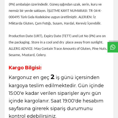
(PN) ambalajın üzerindedir. Güneş ışığından uzak, serin, kuru ve
nemsiz bir yerde saklayın. İŞLETME KAYIT NUMARASI: TR-34-K-
000495 Türk Gıda Kodeksine uygun üretilmiştir. ALERJEN: İz
W
h
t
s
a
p
p
B
i
l
g
H
a
t
Miktarda Gluten, Çam Fıstığı, Susam, Hardal, Kereviz İçerebilir.
Production Date (URT), Expiry Date (TETT) and Lot No (PN) are on
the packaging. Store in a cool and dry
place away from sunlight.
ALLERG ADVICE: May Contain Trace Amounts of Gluten, Pine Nuts,
Sesame, Mustard, Celery.
Kargo Bilgisi:
2
Kargonuz en geç
iş günü içersinden
kargoya teslim edilmektedir. Gün içinde
15:00'e kadar verilen siparişler aynı gün
içinde kargolanır. Saat 19:00'de hesabım
sayfasına girerek sipariş durumunu
kontrol edebilirsiniz.