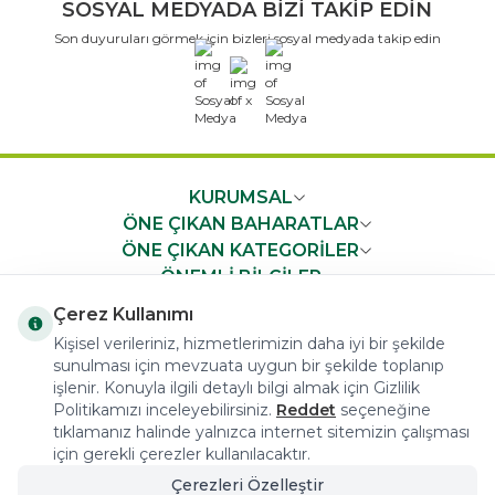
SOSYAL MEDYADA BİZİ TAKİP EDİN
Son duyuruları görmek için bizleri sosyal medyada takip edin
x
KURUMSAL
ÖNE ÇIKAN BAHARATLAR
ÖNE ÇIKAN KATEGORİLER
ÖNEMLİ BİLGİLER
HIZLI ERİŞİM
Çerez Kullanımı
Kişisel verileriniz, hizmetlerimizin daha iyi bir şekilde
sunulması için mevzuata uygun bir şekilde toplanıp
işlenir. Konuyla ilgili detaylı bilgi almak için Gizlilik
Politikamızı inceleyebilirsiniz.
Reddet
seçeneğine
tıklamanız halinde yalnızca internet sitemizin çalışması
COPYRIGHT © 2023 arifoglu.com ALL RIGHTS RESERVED
için gerekli çerezler kullanılacaktır.
Çerezleri Özelleştir