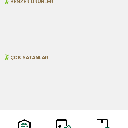
BENZER ÜRÜNLER
Acı Biber (Kırmızı
Anason 1000g
Öğütülmüş) 1000g
495,00
TL
620,00
TL
ÇOK SATANLAR
Cajun Seasoning 1000g
Biberiye Yağı 20ml
Yeni
600,00
TL
365,00
TL