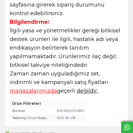
sayfasına girerek sipariş durumunu
kontrol edebilirsiniz.
Bilgilendirme:
İlgili yasa ve yönetmelikler gereği bitkisel
destek ürünleri ile ilgili, hastalık adı veya
endikasyon belirterek tanıtım
yapılmamaktadır. Ürünlerimiz ilaç değil;
bitkisel takviye niteliğindedir.
Zaman zaman uyguladığımız set,
indirimli ve kampanyalı satış fiyatları
mağazalarımızda
geçerli
değildir.
W
h
t
s
a
p
p
B
i
l
g
H
a
t
Ürün Filtreleri
Barkod
:
8691530933580
Tedarikçi Ürün Kodu
:
600 18 418