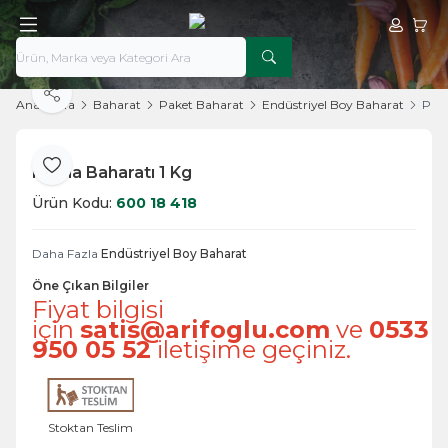
Hesabım
Sepe
Paylaş
Ana Sayfa
Baharat
Paket Baharat
Endüstriyel Boy Baharat
Pael
Paella Baharatı 1 Kg
Favoriye Ekle
Ürün Kodu:
600 18 418
Daha Fazla
Endüstriyel Boy Baharat
Öne Çıkan Bilgiler
Fiyat bilgisi
için
satis@arifoglu.com
ve
0533
950 05 52
iletişime geçiniz.
Stoktan Teslim