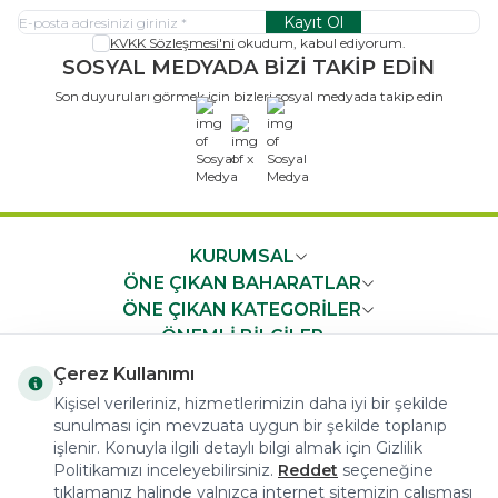
Kayıt Ol
KVKK Sözleşmesi'ni
okudum, kabul ediyorum.
SOSYAL MEDYADA BİZİ TAKİP EDİN
Son duyuruları görmek için bizleri sosyal medyada takip edin
x
KURUMSAL
ÖNE ÇIKAN BAHARATLAR
ÖNE ÇIKAN KATEGORİLER
ÖNEMLİ BİLGİLER
HIZLI ERİŞİM
Çerez Kullanımı
Kişisel verileriniz, hizmetlerimizin daha iyi bir şekilde
sunulması için mevzuata uygun bir şekilde toplanıp
işlenir. Konuyla ilgili detaylı bilgi almak için Gizlilik
Politikamızı inceleyebilirsiniz.
Reddet
seçeneğine
tıklamanız halinde yalnızca internet sitemizin çalışması