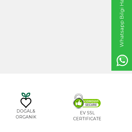
Whatsapp Bilgi Hattı
20ml
Hint Yağı 100ml
TL
535,00
TL
DOĞAL&
EV SSL
ORGANİK
CERTIFICATE