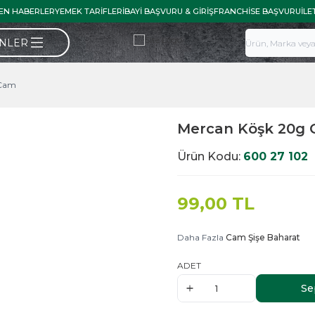
EN HABERLER
YEMEK TARIFLERI
BAYI BAŞVURU & GIRIŞ
FRANCHISE BAŞVURU
İLE
ÜNLER
 Cam
Mercan Köşk 20g
Ürün Kodu:
600 27 102
99,00
TL
Daha Fazla
Cam Şişe Baharat
ADET
Se