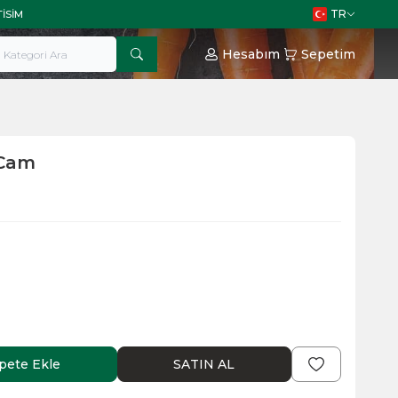
TR
TISIM
Hesabım
Sepetim
 Cam
pete Ekle
SATIN AL