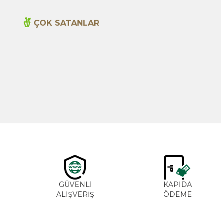
ÇOK SATANLAR
Yeni
Cajun Seasoning 1000g
600,00
TL
GÜVENLİ
KAPIDA
ALIŞVERİŞ
ÖDEME