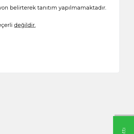
kasyon belirterek tanıtım yapılmamaktadır.
çerli
değildir.
ratı 65g Cam
Balık Baharatı 60g
TL
125,00
TL