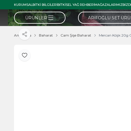
KURUMSAL
BITKI BILGILERI
BITKISEL YAĞ REHBERI
MAĞAZALARIMIZ
BIZD
ÜRÜNLER
ARIFOĞLU SET ÜR
Ana Sayfa
Baharat
Cam Şişe Baharat
Mercan Köşk 20g
Paylaş
Favoriye Ekle