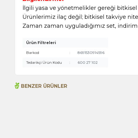
İlgili yasa ve yönetmelikler gereği bitkise
Ürünlerimiz ilaç değil; bitkisel takviye nite
Zaman zaman uyguladığımız set, indirimli
Ürün Filtreleri
Barkod
:
8691530914596
Tedarikçi Ürün Kodu
:
600 27 102
BENZER ÜRÜNLER
Acı Biber (Kırmızı Öğütülmüş) 55g (Cam)
115,00
TL