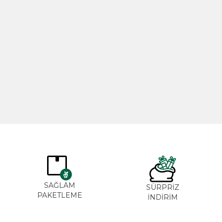
Biberiye Yağı 20ml
Gül Yağı 
365,00
TL
265,00
SAĞLAM
SÜRPRİZ
PAKETLEME
İNDİRİM