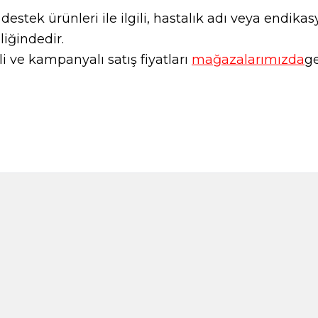
l destek ürünleri ile ilgili, hastalık adı veya endi
liğindedir.
 ve kampanyalı satış fiyatları
mağazalarımızda
ge
Anason 50g (Cam)
Anne Köftesi Baha
120,00
TL
145,00