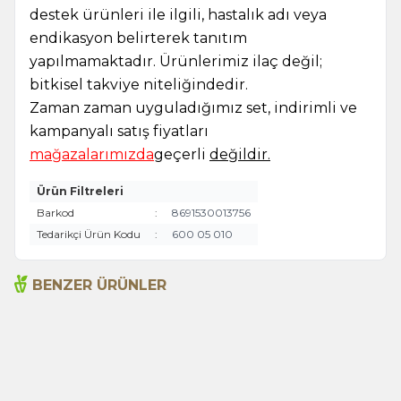
destek ürünleri ile ilgili, hastalık adı veya
endikasyon belirterek tanıtım
yapılmamaktadır. Ürünlerimiz ilaç değil;
bitkisel takviye niteliğindedir.
Zaman zaman uyguladığımız set, indirimli ve
kampanyalı satış fiyatları
mağazalarımızda
geçerli
değildir.
Ürün Filtreleri
Barkod
:
8691530013756
Tedarikçi Ürün Kodu
:
600 05 010
BENZER ÜRÜNLER
Acı Biber (Kırmızı
Anason 200g
Öğütülmüş) 175g
230,00
TL
260,00
TL