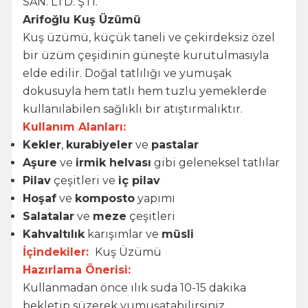
SAN. LTD. ŞTİ.
Arifoğlu Kuş Üzümü
Kuş üzümü, küçük taneli ve çekirdeksiz özel
bir üzüm çeşidinin güneşte kurutulmasıyla
elde edilir. Doğal tatlılığı ve yumuşak
dokusuyla hem tatlı hem tuzlu yemeklerde
kullanılabilen sağlıklı bir atıştırmalıktır.
Kullanım Alanları:
Kekler
,
kurabiyeler
ve
pastalar
Aşure
ve
irmik helvası
gibi geleneksel tatlılar
Pilav
çeşitleri ve
iç pilav
Hoşaf
ve
komposto
yapımı
Salatalar
ve
meze
çeşitleri
Kahvaltılık
karışımlar ve
müsli
İçindekiler:
Kuş Üzümü
Hazırlama Önerisi:
Kullanmadan önce ılık suda 10-15 dakika
bekletip süzerek yumuşatabilirsiniz.