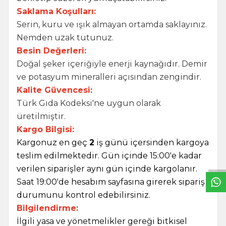
Saklama Koşulları:
Serin, kuru ve ışık almayan ortamda saklayınız.
Nemden uzak tutunuz.
Besin Değerleri:
Doğal şeker içeriğiyle enerji kaynağıdır. Demir
ve potasyum mineralleri açısından zengindir.
Kalite Güvencesi:
Türk Gıda Kodeksi'ne uygun olarak
üretilmiştir.
Kargo Bilgisi:
W
h
t
s
a
p
p
B
i
l
g
H
a
t
Kargonuz en geç
2
iş günü içersinden kargoya
teslim edilmektedir. Gün içinde 15:00'e kadar
verilen siparişler aynı gün içinde kargolanır.
Saat 19:00'de hesabım sayfasına girerek sipariş
durumunu kontrol edebilirsiniz.
Bilgilendirme:
İlgili yasa ve yönetmelikler gereği bitkisel