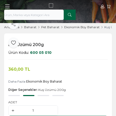
Hesabım
Sepe
Paylaş
Ana Sayfa
Baharat
Pet Baharat
Ekonomik Boy Baharat
Kuş Ü
Kuş Üzümü 200g
Favoriye Ekle
Ürün Kodu:
600 05 010
360,00
TL
Sepete Ekle
Daha Fazla
Ekonomik Boy Baharat
Diğer Seçenekler:
Kuş Üzümü 200g
ADET