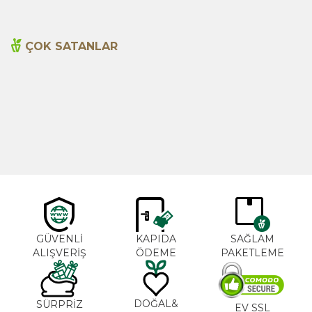
ÇOK SATANLAR
Cajun Seasoning 1000g
Biberiye Yağı 20ml
Yeni
600,00
TL
365,00
TL
GÜVENLİ
KAPIDA
SAĞLAM
ALIŞVERİŞ
ÖDEME
PAKETLEME
DOĞAL&
SÜRPRİZ
EV SSL