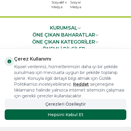
x
KURUMSAL
ÖNE ÇIKAN BAHARATLAR
ÖNE ÇIKAN KATEGORİLER
ÖNEMLİ BİLGİLER
HIZLI ERİŞİM
Çerez Kullanımı
Kişisel verileriniz, hizmetlerimizin daha iyi bir şekilde
sunulması için mevzuata uygun bir şekilde toplanıp
işlenir. Konuyla ilgili detaylı bilgi almak için Gizlilik
Politikamızı inceleyebilirsiniz.
Reddet
seçeneğine
tıklamanız halinde yalnızca internet sitemizin çalışması
COPYRIGHT © 2023 arifoglu.com ALL RIGHTS RESERVED
için gerekli çerezler kullanılacaktır.
Çerezleri Özelleştir
Tasarım ve Reklam Danışmanlığı AJANSTEK
Hepsini Kabul Et