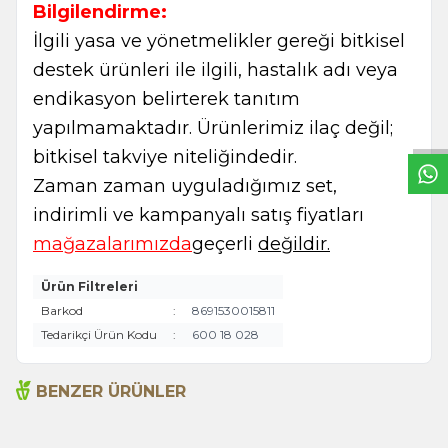
Bilgilendirme:
İlgili yasa ve yönetmelikler gereği bitkisel
destek ürünleri ile ilgili, hastalık adı veya
W
h
t
s
a
p
p
B
i
l
g
H
a
t
endikasyon belirterek tanıtım
yapılmamaktadır. Ürünlerimiz ilaç değil;
bitkisel takviye niteliğindedir.
Zaman zaman uyguladığımız set,
indirimli ve kampanyalı satış fiyatları
mağazalarımızda
geçerli
değildir.
Ürün Filtreleri
Barkod
:
8691530015811
Tedarikçi Ürün Kodu
:
600 18 028
BENZER ÜRÜNLER
Acı Biber (Kırmızı
Anason 1000g