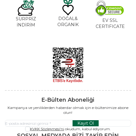
DOĞAL&
SÜRPRİZ
EV SSL
ORGANİK
İNDİRİM
CERTIFICATE
E-Bülten Aboneliği
Kampanya ve yeniliklerden haberdar olmak için e-bültenimize abone
olun!
Kayıt Ol
KVKK Sözleşmesi'ni
okudum, kabul ediyorum.
SOSYAL MEDYADA BİZİ TAKİP EDİN