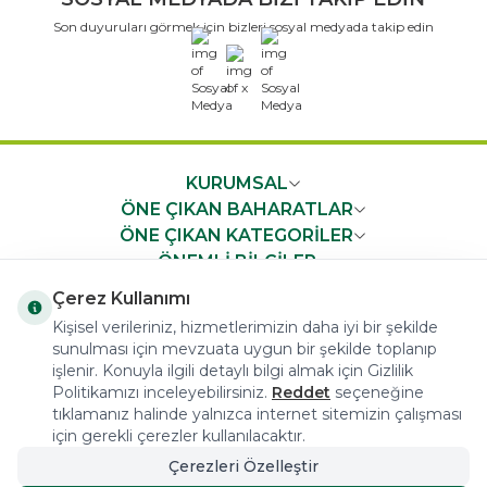
Son duyuruları görmek için bizleri sosyal medyada takip edin
x
KURUMSAL
ÖNE ÇIKAN BAHARATLAR
ÖNE ÇIKAN KATEGORİLER
ÖNEMLİ BİLGİLER
HIZLI ERİŞİM
Çerez Kullanımı
Kişisel verileriniz, hizmetlerimizin daha iyi bir şekilde
sunulması için mevzuata uygun bir şekilde toplanıp
işlenir. Konuyla ilgili detaylı bilgi almak için Gizlilik
Politikamızı inceleyebilirsiniz.
Reddet
seçeneğine
tıklamanız halinde yalnızca internet sitemizin çalışması
COPYRIGHT © 2023 arifoglu.com ALL RIGHTS RESERVED
için gerekli çerezler kullanılacaktır.
Çerezleri Özelleştir