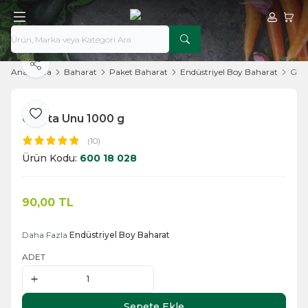
Hesabım
Sepe
Paylaş
Ana Sayfa
Baharat
Paket Baharat
Endüstriyel Boy Baharat
Gal
Galeta Unu 1000 g
Favoriye Ekle
(10)
Ürün Kodu:
600 18 028
90,00
TL
Sepete Ekle
Daha Fazla
Endüstriyel Boy Baharat
ADET
Sepete Ekle