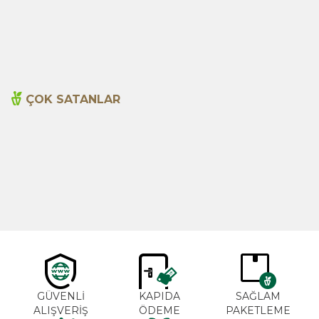
Öğütülmüş) 1000g
495,00
TL
620,00
TL
ÇOK SATANLAR
Cajun Seasoning 1000g
Biberiye Yağı 20ml
Yeni
600,00
TL
365,00
TL
GÜVENLİ
KAPIDA
SAĞLAM
ALIŞVERİŞ
ÖDEME
PAKETLEME