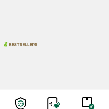
Ground Hot Pepper1000g
Anise 1000g
495,00
₺
620,00
₺
BESTSELLERS
Cajun Seasoning 1000g
Rosemary Oil 20ml
New
600,00
₺
365,00
₺