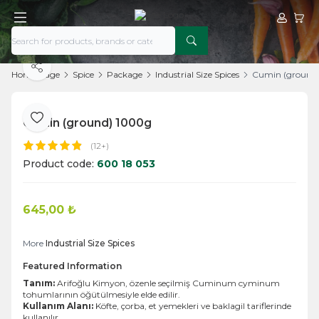
My Acco
My Ca
Share
Home Page
Spice
Package
Industrial Size Spices
Cumin (ground
Cumin (ground) 1000g
Add to Favorite
(12+)
Product code:
600 18 053
645,00
₺
Add to Cart
More
Industrial Size Spices
Featured Information
Tanım:
Arifoğlu Kimyon, özenle seçilmiş Cuminum cyminum
tohumlarının öğütülmesiyle elde edilir.
Kullanım Alanı:
Köfte, çorba, et yemekleri ve baklagil tariflerinde
kullanılır.