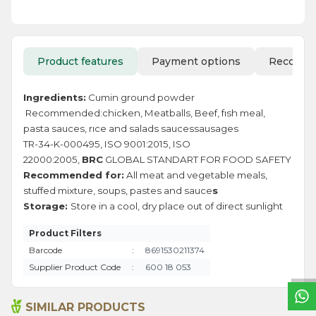
Product features
Payment options
Recomm
Ingredients:
Cumin ground powder
Recommended:chicken, Meatballs, Beef, fısh meal,
pasta sauces, rıce and salads saucessausages
TR-34-K-000495, ISO 9001:2015, ISO
22000:2005,
BRC
GLOBAL STANDART FOR FOOD SAFETY
Recommended for:
All meat and vegetable meals,
stuffed mixture, soups, pastes and sauce
s
Storage:
Store in a cool, dry place out of direct sunlight
W
h
a
t
s
a
p
p
S
u
p
p
o
r
L
i
n
Product Filters
Barcode
:
8691530211374
Supplier Product Code
:
600 18 053
SIMILAR PRODUCTS