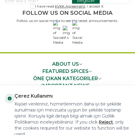
Register
I have read
KVKK Agreement
, I accept it.
FOLLOW US ON SOCIAL MEDIA
Follow us on social media to see the latest announcements.
x
ABOUT US
FEATURED SPICES
ÖNE ÇIKAN KATEGORİLER
IMPORTANT NEWS
FAST ACCESS
Çerez Kullanımı
Kişisel verileriniz, hizmetlerimizin daha iyi bir şekilde
sunulması için mevzuata uygun bir şekilde toplanıp
işlenir. Konuyla ilgili detaylı bilgi almak için Gizlilik
Politikamızı inceleyebilirsiniz. If you click
Reject
, only
the cookies required for our website to function will be
COPYRIGHT © 2023 arifoglu.com ALL RIGHTS RESERVED
used.