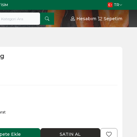
TR
TISIM
Hesabım
Sepetim
0g
rat
pete Ekle
SATIN AL