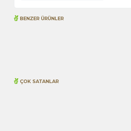
BENZER ÜRÜNLER
Acı Biber (Kırmızı Öğütülmüş) 1000g
495,00
TL
ÇOK SATANLAR
Yeni
Cajun Seasoning 1000g
600,00
TL