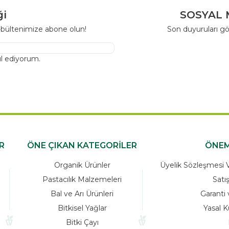
ği
SOSYAL 
-bültenimize abone olun!
Son duyuruları gö
l ediyorum.
R
ÖNE ÇIKAN KATEGORİLER
ÖNEM
Organik Ürünler
Üyelik Sözleşmesi Ve
Pastacılık Malzemeleri
Satı
Bal ve Arı Ürünleri
Garanti 
Bitkisel Yağlar
Yasal K
Bitki Çayı