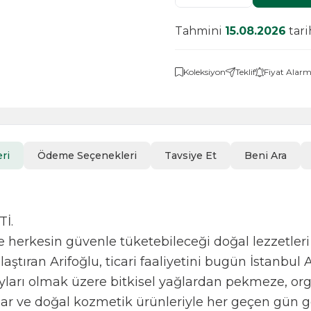
Tahmini
15.08.2026
tari
Koleksiyon
Teklif
Fiyat Alarm
ri
Ödeme Seçenekleri
Tavsiye Et
Beni Ara
İ.
nce herkesin güvenle tüketebileceği doğal lezzetleri
aştıran Arifoğlu, ticari faaliyetini bugün İstanbul 
ayları olmak üzere bitkisel yağlardan pekmeze, or
nlar ve doğal kozmetik ürünleriyle her geçen gün