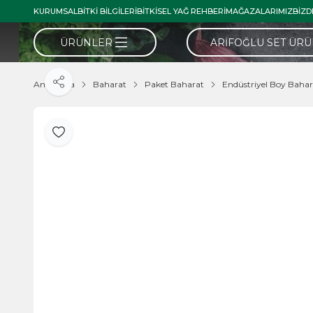
KURUMSAL
BITKI BILGILERI
BITKISEL YAĞ REHBERI
MAĞAZALARIMIZ
BIZD
ÜRÜNLER
ARIFOĞLU SET ÜR
Ana Sayfa
Baharat
Paket Baharat
Endüstriyel Boy Bahar
Paylaş
Favoriye Ekle