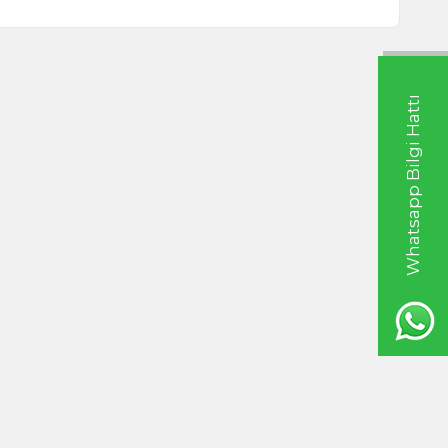
Whatsapp Bilgi Hattı
l Biber 1000g
Aspir 250g
0
TL
999,00
TL
20ml
Hint Yağı 100ml
TL
535,00
TL