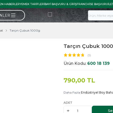
EN HABERLER
YEMEK TARIFLERI
BAYI BAŞVURU & GIRIŞ
FRANCHISE BAŞVURU
İLE
ÜNLER
at
Tarçın Çubuk 1000g
Tarçın Çubuk 100
(5)
Ürün Kodu:
600 18 139
790,00
TL
Daha Fazla
Endüstriyel Boy Baha
ADET
Se