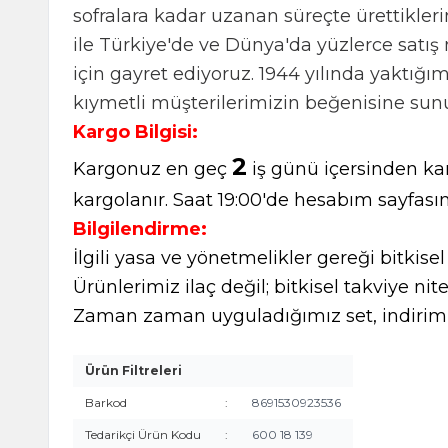
sofralara kadar uzanan süreçte ürettiklerim
ile Türkiye'de ve Dünya'da yüzlerce satış 
için gayret ediyoruz. 1944 yılında yaktığ
kıymetli müşterilerimizin beğenisine sun
Kargo Bilgisi:
2
Kargonuz en geç
iş günü içersinden kar
kargolanır. Saat 19:00'de hesabım sayfasın
Bilgilendirme:
İlgili yasa ve yönetmelikler gereği bitkise
Ürünlerimiz ilaç değil; bitkisel takviye nite
Zaman zaman uyguladığımız set, indirimli
Ürün Filtreleri
Barkod
:
8691530923536
Tedarikçi Ürün Kodu
:
600 18 139