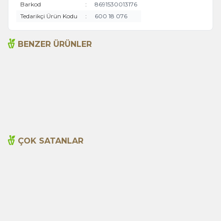
Barkod
:
8691530013176
Tedarikçi Ürün Kodu
:
600 18 076
BENZER ÜRÜNLER
Acı Biber (Kırmızı
Anason 1000g
Öğütülmüş) 1000g
495,00
TL
620,00
TL
ÇOK SATANLAR
Cajun Seasoning 1000g
Biberiye Yağı 20ml
Yeni
600,00
TL
365,00
TL