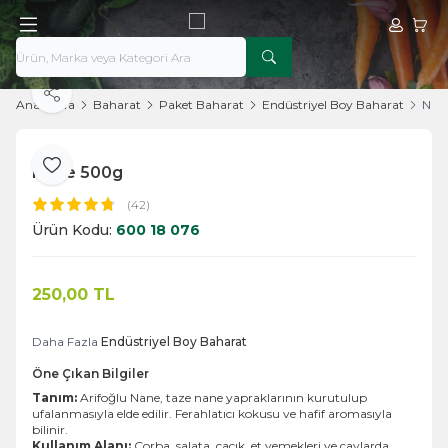
Hesabım
Sepe
Paylaş
Ana Sayfa
Baharat
Paket Baharat
Endüstriyel Boy Baharat
Nan
Nane 500g
Favoriye Ekle
(42)
Ürün Kodu:
600 18 076
250,00
TL
Sepete Ekle
Daha Fazla
Endüstriyel Boy Baharat
Öne Çıkan Bilgiler
Tanım:
Arifoğlu Nane, taze nane yapraklarının kurutulup
ufalanmasıyla elde edilir. Ferahlatıcı kokusu ve hafif aromasıyla
bilinir.
Kullanım Alanı:
Çorba, salata, cacık, et yemekleri ve çaylarda