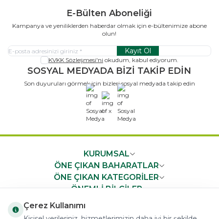
E-Bülten Aboneliği
Kampanya ve yeniliklerden haberdar olmak için e-bültenimize abone
olun!
Kayıt Ol
KVKK Sözleşmesi'ni
okudum, kabul ediyorum.
SOSYAL MEDYADA BİZİ TAKİP EDİN
Son duyuruları görmek için bizleri sosyal medyada takip edin
x
KURUMSAL
ÖNE ÇIKAN BAHARATLAR
ÖNE ÇIKAN KATEGORİLER
ÖNEMLİ BİLGİLER
HIZLI ERİŞİM
Çerez Kullanımı
Kişisel verileriniz, hizmetlerimizin daha iyi bir şekilde