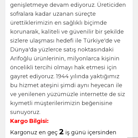
genişletmeye devam ediyoruz. Üreticiden
sofralara kadar uzanan süreçte
ürettiklerimizin en sağlıklı biçimde
korunarak, kaliteli ve güvenilir bir şekilde
sizlere ulaşması hedefi ile Türkiye'de ve
Dünya'da yüzlerce satış noktasındaki
Arifoğlu ürünlerinin, milyonlarca kişinin
öncelikli tercihi olmayı hak etmesi için
gayret ediyoruz. 1944 yılında yaktığımız
bu hizmet ateşini şimdi aynı heyecan ile
ve yenilenen yüzümüzle internette de siz
kıymetli müşterilerimizin beğenisine
sunuyoruz.
W
h
t
s
a
p
p
B
i
l
g
H
a
t
Kargo Bilgisi:
2
Kargonuz en geç
iş günü içersinden