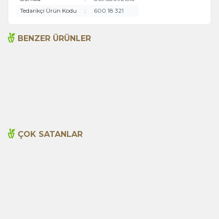
Tedarikçi Ürün Kodu
:
600 18 321
BENZER ÜRÜNLER
Acı Biber (Kırmızı
Anason 1000g
Öğütülmüş) 1000g
495,00
TL
620,00
TL
ÇOK SATANLAR
Cajun Seasoning 1000g
Biberiye Yağı 20ml
Yeni
600,00
TL
365,00
TL