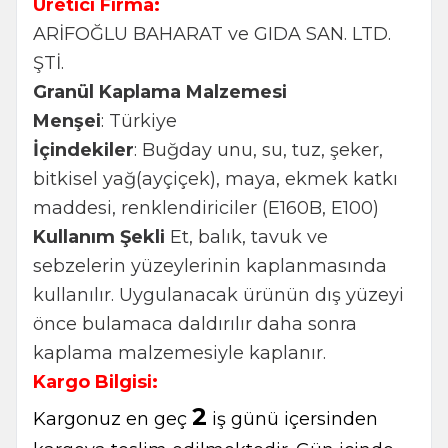
Üretici Firma:
ARİFOĞLU BAHARAT ve GIDA SAN. LTD.
ŞTİ.
Granül Kaplama Malzemesi
Menşei
: Türkiye
İçindekiler
: Buğday unu, su, tuz, şeker,
bitkisel yağ(ayçiçek), maya, ekmek katkı
maddesi, renklendiriciler (E160B, E100)
Kullanım Şekli
Et, balık, tavuk ve
sebzelerin yüzeylerinin kaplanmasında
kullanılır. Uygulanacak ürünün dış yüzeyi
önce bulamaca daldırılır daha sonra
kaplama malzemesiyle kaplanır.
Kargo Bilgisi:
2
Kargonuz en geç
iş günü içersinden