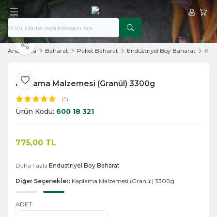
Hesabım
Sepe
Paylaş
Ana Sayfa
Baharat
Paket Baharat
Endüstriyel Boy Baharat
Kap
Kaplama Malzemesi (Granül) 3300g
Favoriye Ekle
(5)
Ürün Kodu:
600 18 321
775,00
TL
Sepete Ekle
Daha Fazla
Endüstriyel Boy Baharat
Diğer Seçenekler:
Kaplama Malzemesi (Granül) 3300g
ADET