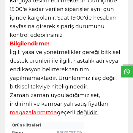
kargoya teslim edilmektedir. Gün içinde
15:00'e kadar verilen siparişler aynı gün
içinde kargolanır. Saat 19:00'de hesabım
sayfasına girerek sipariş durumunu
kontrol edebilirsiniz.
W
h
t
s
a
p
p
B
i
l
g
H
a
t
Bilgilendirme:
İlgili yasa ve yönetmelikler gereği bitkisel
destek ürünleri ile ilgili, hastalık adı veya
endikasyon belirterek tanıtım
yapılmamaktadır. Ürünlerimiz ilaç değil;
bitkisel takviye niteliğindedir.
Zaman zaman uyguladığımız set,
indirimli ve kampanyalı satış fiyatları
mağazalarımızda
geçerli
değildir.
Ürün Filtreleri
Barkod
:
8691530921518